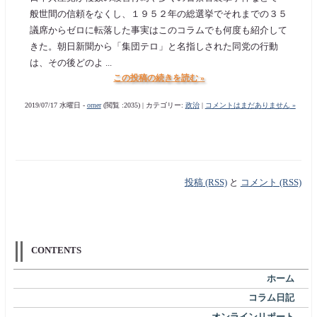
般世間の信頼をなくし、１９５２年の総選挙でそれまでの３５
議席からゼロに転落した事実はこのコラムでも何度も紹介して
きた。朝日新聞から「集団テロ」と名指しされた同党の行動
は、その後どのよ ...
この投稿の続きを読む »
2019/07/17 水曜日 -
orner
(閲覧 :2035) | カテゴリー:
政治
|
コメントはまだありません »
投稿 (RSS)
と
コメント (RSS)
CONTENTS
ホーム
コラム日記
オンラインリポート