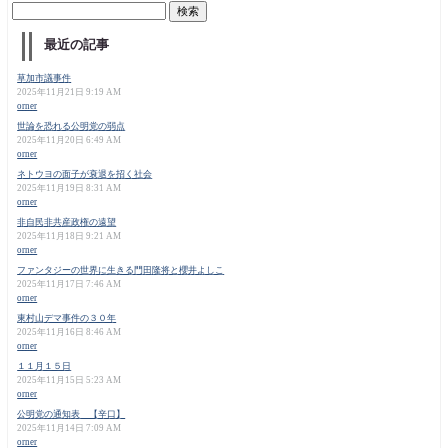
最近の記事
草加市議事件
2025年11月21日 9:19 AM
orner
世論を恐れる公明党の弱点
2025年11月20日 6:49 AM
orner
ネトウヨの面子が衰退を招く社会
2025年11月19日 8:31 AM
orner
非自民非共産政権の遠望
2025年11月18日 9:21 AM
orner
ファンタジーの世界に生きる門田隆将と櫻井よしこ
2025年11月17日 7:46 AM
orner
東村山デマ事件の３０年
2025年11月16日 8:46 AM
orner
１１月１５日
2025年11月15日 5:23 AM
orner
公明党の通知表 【辛口】
2025年11月14日 7:09 AM
orner