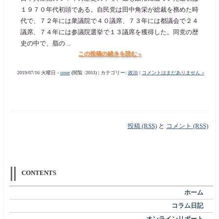
１９７０年代初頭である。自民党は田中角栄が総裁を務めた時
代で、７２年には衆議院で４０議席、７３年には都議会で２４
議席、７４年には参議院選挙で１３議席を獲得した。同党の歴
史の中で、脂の ...
この投稿の続きを読む »
2019/07/16 火曜日 -
orner
(閲覧 :2053) | カテゴリー:
政治
|
コメントはまだありません »
投稿 (RSS)
と
コメント (RSS)
CONTENTS
ホーム
コラム日記
オンラインリポート