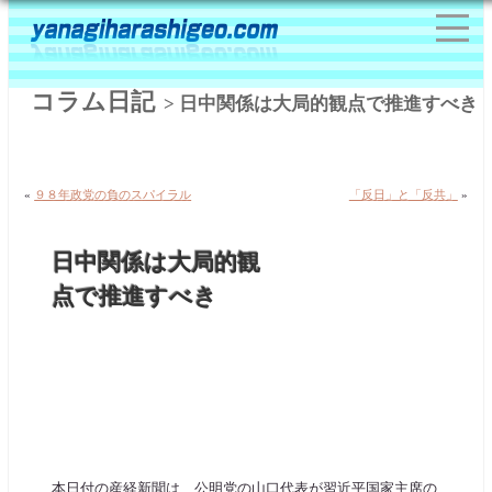
コラム日記
> 日中関係は大局的観点で推進すべき
«
９８年政党の負のスパイラル
「反日」と「反共」
»
日中関係は大局的観
点で推進すべき
本日付の産経新聞は、公明党の山口代表が習近平国家主席の