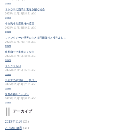
orner
ネトウヨの面子が衰退を招く社会
2025年11月19日 8:31 AM
orner
非自民非共産政権の遠望
2025年11月18日 9:21 AM
orner
ファンタジーの世界に生きる門田隆将と櫻井よしこ
2025年11月17日 7:46 AM
orner
東村山デマ事件の３０年
2025年11月16日 8:46 AM
orner
１１月１５日
2025年11月15日 5:23 AM
orner
公明党の通知表 【辛口】
2025年11月14日 7:09 AM
orner
鬼畜の神州ニッポン
2025年11月13日 8:23 AM
orner
アーカイブ
2025年11月
(21)
2025年10月
(31)