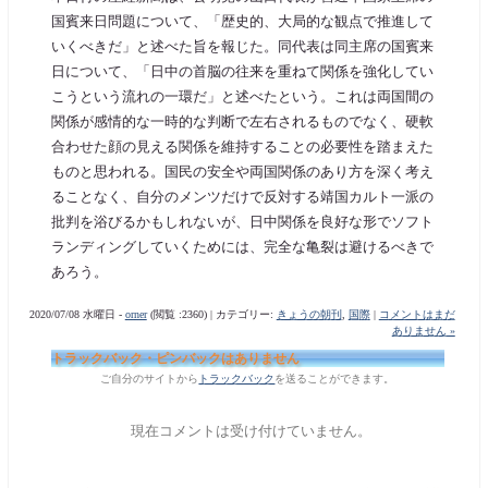
国賓来日問題について、「歴史的、大局的な観点で推進して
いくべきだ」と述べた旨を報じた。同代表は同主席の国賓来
日について、「日中の首脳の往来を重ねて関係を強化してい
こうという流れの一環だ」と述べたという。これは両国間の
関係が感情的な一時的な判断で左右されるものでなく、硬軟
合わせた顔の見える関係を維持することの必要性を踏まえた
ものと思われる。国民の安全や両国関係のあり方を深く考え
ることなく、自分のメンツだけで反対する靖国カルト一派の
批判を浴びるかもしれないが、日中関係を良好な形でソフト
ランディングしていくためには、完全な亀裂は避けるべきで
あろう。
2020/07/08 水曜日 -
orner
(閲覧 :2360) | カテゴリー:
きょうの朝刊
,
国際
|
コメントはまだ
ありません »
トラックバック・ピンバックはありません
ご自分のサイトから
トラックバック
を送ることができます。
現在コメントは受け付けていません。