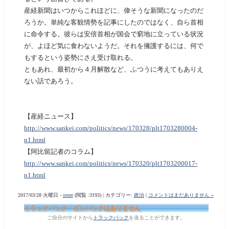
産経新聞はいつからこれほどに、偉そうな新聞になったのだ
ろうか。単純な客観情勢を記事にしたのではなく、自ら首相
に命令する。彼らは安倍首相が国会で窮地に立っている状況
が、よほど気に食わないようだ。それを擁護するには、何で
もするという姿勢にさえ受け取れる。
ともあれ、最初から４月解散など、ふつうに考えてもありえ
ない話であろう。
【産経ニュース】
http://www.sankei.com/politics/news/170328/plt1703280004-
n1.html
【阿比留記者のコラム】
http://www.sankei.com/politics/news/170320/plt1703200017-
n1.html
2017/03/28 火曜日 -
orner
(閲覧 :3193) | カテゴリー:
政治
|
コメントはまだありません »
トラックバック・ピンバックはありません
ご自分のサイトから
トラックバック
を送ることができます。