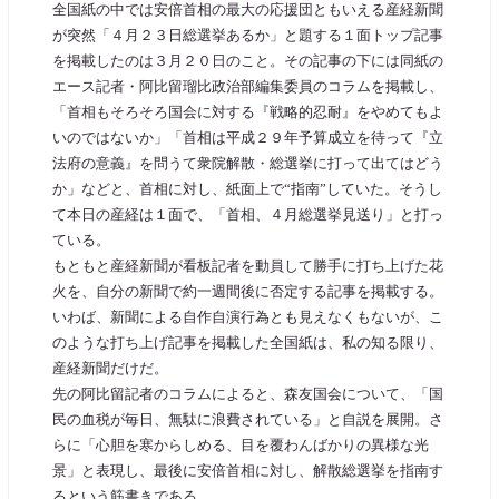
全国紙の中では安倍首相の最大の応援団ともいえる産経新聞
が突然「４月２３日総選挙あるか」と題する１面トップ記事
を掲載したのは３月２０日のこと。その記事の下には同紙の
エース記者・阿比留瑠比政治部編集委員のコラムを掲載し、
「首相もそろそろ国会に対する『戦略的忍耐』をやめてもよ
いのではないか」「首相は平成２９年予算成立を待って『立
法府の意義』を問うて衆院解散・総選挙に打って出てはどう
か」などと、首相に対し、紙面上で“指南”していた。そうし
て本日の産経は１面で、「首相、４月総選挙見送り」と打っ
ている。
もともと産経新聞が看板記者を動員して勝手に打ち上げた花
火を、自分の新聞で約一週間後に否定する記事を掲載する。
いわば、新聞による自作自演行為とも見えなくもないが、こ
のような打ち上げ記事を掲載した全国紙は、私の知る限り、
産経新聞だけだ。
先の阿比留記者のコラムによると、森友国会について、「国
民の血税が毎日、無駄に浪費されている」と自説を展開。さ
らに「心胆を寒からしめる、目を覆わんばかりの異様な光
景」と表現し、最後に安倍首相に対し、解散総選挙を指南す
るという筋書きである。