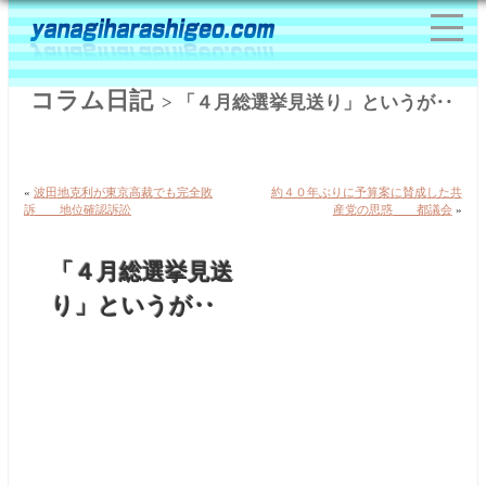
コラム日記
> 「４月総選挙見送り」というが‥
«
波田地克利が東京高裁でも完全敗
約４０年ぶりに予算案に賛成した共
訴 地位確認訴訟
産党の思惑 都議会
»
「４月総選挙見送
り」というが‥