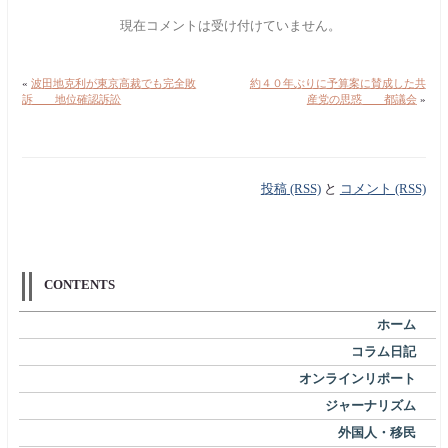
現在コメントは受け付けていません。
«
波田地克利が東京高裁でも完全敗
約４０年ぶりに予算案に賛成した共
訴 地位確認訴訟
産党の思惑 都議会
»
投稿 (RSS)
と
コメント (RSS)
CONTENTS
ホーム
コラム日記
オンラインリポート
ジャーナリズム
外国人・移民