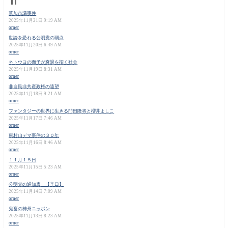
草加市議事件
2025年11月21日 9:19 AM
orner
世論を恐れる公明党の弱点
2025年11月20日 6:49 AM
orner
ネトウヨの面子が衰退を招く社会
2025年11月19日 8:31 AM
orner
非自民非共産政権の遠望
2025年11月18日 9:21 AM
orner
ファンタジーの世界に生きる門田隆将と櫻井よしこ
2025年11月17日 7:46 AM
orner
東村山デマ事件の３０年
2025年11月16日 8:46 AM
orner
１１月１５日
2025年11月15日 5:23 AM
orner
公明党の通知表 【辛口】
2025年11月14日 7:09 AM
orner
鬼畜の神州ニッポン
2025年11月13日 8:23 AM
orner