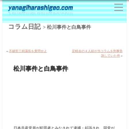
コラム日記
> 松川事件と白鳥事件
«
不破哲三前議長を査問せよ
足軽会の４人組が当コラムを刑事告
訴していた件
»
松川事件と白鳥事件
日本共産党員が犯罪者とみなされて逮捕・起訴され、同党が