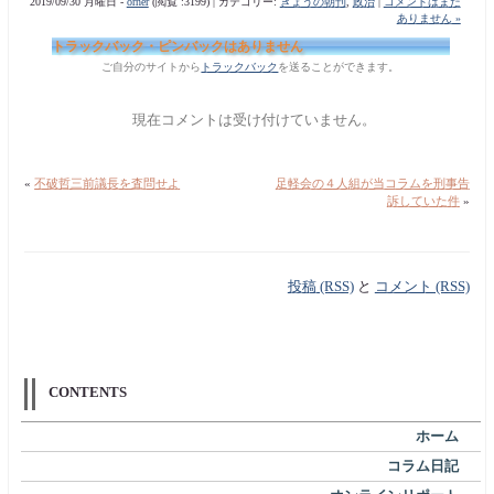
2019/09/30 月曜日 -
orner
(閲覧 :3199) | カテゴリー:
きょうの朝刊
,
政治
|
コメントはまだ
ありません »
トラックバック・ピンバックはありません
ご自分のサイトから
トラックバック
を送ることができます。
現在コメントは受け付けていません。
«
不破哲三前議長を査問せよ
足軽会の４人組が当コラムを刑事告
訴していた件
»
投稿 (RSS)
と
コメント (RSS)
CONTENTS
ホーム
コラム日記