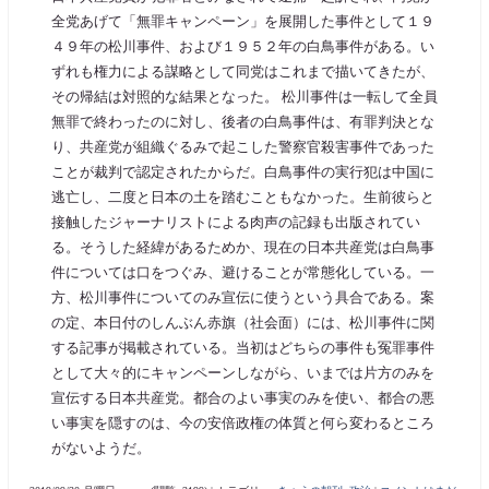
全党あげて「無罪キャンペーン」を展開した事件として１９
４９年の松川事件、および１９５２年の白鳥事件がある。い
ずれも権力による謀略として同党はこれまで描いてきたが、
その帰結は対照的な結果となった。 松川事件は一転して全員
無罪で終わったのに対し、後者の白鳥事件は、有罪判決とな
り、共産党が組織ぐるみで起こした警察官殺害事件であった
ことが裁判で認定されたからだ。白鳥事件の実行犯は中国に
逃亡し、二度と日本の土を踏むこともなかった。生前彼らと
接触したジャーナリストによる肉声の記録も出版されてい
る。そうした経緯があるためか、現在の日本共産党は白鳥事
件については口をつぐみ、避けることが常態化している。一
方、松川事件についてのみ宣伝に使うという具合である。案
の定、本日付のしんぶん赤旗（社会面）には、松川事件に関
する記事が掲載されている。当初はどちらの事件も冤罪事件
として大々的にキャンペーンしながら、いまでは片方のみを
宣伝する日本共産党。都合のよい事実のみを使い、都合の悪
い事実を隠すのは、今の安倍政権の体質と何ら変わるところ
がないようだ。