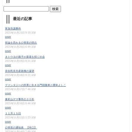
最近の記事
草加市議事件
2025年11月21日 9:19 AM
orner
世論を恐れる公明党の弱点
2025年11月20日 6:49 AM
orner
ネトウヨの面子が衰退を招く社会
2025年11月19日 8:31 AM
orner
非自民非共産政権の遠望
2025年11月18日 9:21 AM
orner
ファンタジーの世界に生きる門田隆将と櫻井よしこ
2025年11月17日 7:46 AM
orner
東村山デマ事件の３０年
2025年11月16日 8:46 AM
orner
１１月１５日
2025年11月15日 5:23 AM
orner
公明党の通知表 【辛口】
2025年11月14日 7:09 AM