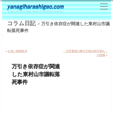
コラム日記
> 万引き依存症が関連した東村山市議
転落死事件
«
お笑い柿田睦夫
「大型電源の集中立地は時代遅れ」
の指摘
»
万引き依存症が関連
した東村山市議転落
死事件