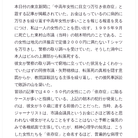
本日付の東京新聞に「中高年女性に目立つ万引き依存症」と
題する記事が掲載されていた。お金はもっているのに病的に
万引きを繰り返す中高年女性が多いことを報じる報道を見る
につけ、私は一人の女性のことを思い出す。１９９５年９月
に死亡した東村山市議（当時）の朝木明代のことである。こ
の女性は地元の洋服店で定価２０００円に満たないＴシャツ
を万引きし、警察の取り調べを受けていた。そうした渦中に
本人はビルの上層部から転落死する。
彼女が警察の取り調べで窮地に立っていた状況をよくわかっ
ていたはずの同僚市議・矢野穂積は、転落死の真相を隠す意
図からか、教団謀殺説なる主張を繰り返し、その後民事訴訟
で敗訴の山を築いた。
冒頭の記事では４０・５０代の女性にこの「依存症」に陥る
ケースが多いと指摘している。上記の朝木の犯行が発覚した
のは、彼女が５０歳に達する前後のことだった。当時、ある
ジャーナリストは、市議会議員というお金にさほど困ると思
われない彼女がそんなことをすることはないと予断と偏見の
みで各種紙面で主張していたが、精神心理学の知見は、こう
した女性たちを「依存症」と命名するほど、普遍的な病理で