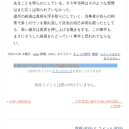
あることを明らかにしている。９５年当時はそのような実態
はまだ広くは知られていなかった。
歳月の経過は真相を浮き彫りにしていく。当事者が自らの利
害で多くのウソを垂れ流して目先の自己弁明を図ったとして
も、長い歳月は真実を押し上げる働きをする。この事件も、
まさにそうした経過をたどっていく事件と思われてならな
い。
2018/11/06 火曜日 -
orner
(閲覧 :2162) | カテゴリー:
きょうの朝刊
,
教団
|
コメントはまだ
ありません »
トラックバック・ピンバックはありません
ご自分のサイトから
トラックバック
を送ることができます。
現在コメントは受け付けていません。
«
お笑い柿田睦夫
「大型電源の集中立地は時代遅れ」
の指摘
»
投稿 (RSS)
と
コメント (RSS)