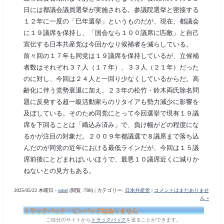
日には都議会議員選挙が実施される。参議院選挙と密接する
１２年に一度の「巳年選挙」というものだが、現在、都議会
に１９議席を保持し、「国会なら１００議席に匹敵」と自己
宣伝する日本共産党は今回かなり候補者を減らしている。
前々回の１７年も同党は１９議席を保持しているが、立候補
者数はそれぞれ３７人（１７年）、３３人（２１年）だった
のに対し、今回は２４人と一回り少なくしているからだ。高
齢化に伴う党勢衰退に加え、２３年の松竹・鈴木両氏除名問
題に反発する超一級活動家らのリタイアも勢力減少に影響を
及ぼしている。そのため同党にとって今回選挙で現有１９議
席を下回ることは「織込み済み」で、負け幅がどの程度にな
るかが注目の対象だ。２００９年都議選で８議席まで落ち込
んだのが同党の近年における最低ラインだが、今回は１５議
席前後にとどまればいいほうで、最悪１０議席近くに減りか
ねないとの見方もある。
2025/05/22 木曜日 -
orner
(閲覧 :780) | カテゴリー:
日本共産党
|
コメントはまだありませ
ん »
トラックバック・ピンバックはありません
ご自分のサイトから
トラックバック
を送ることができます。