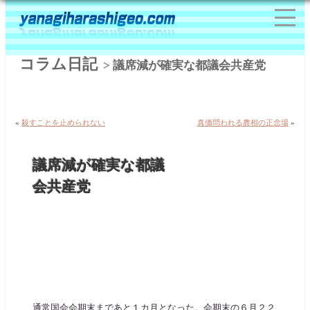
コラム日記
> 議席減が確実な都議会共産党
«
殺すことを止められない
真価問われる農相の正念場
»
議席減が確実な都議
会共産党
通常国会会期末まであと１カ月となった。会期末の６月２２