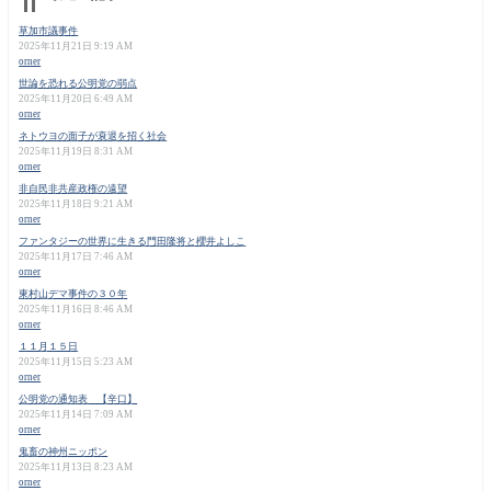
草加市議事件
2025年11月21日 9:19 AM
orner
世論を恐れる公明党の弱点
2025年11月20日 6:49 AM
orner
ネトウヨの面子が衰退を招く社会
2025年11月19日 8:31 AM
orner
非自民非共産政権の遠望
2025年11月18日 9:21 AM
orner
ファンタジーの世界に生きる門田隆将と櫻井よしこ
2025年11月17日 7:46 AM
orner
東村山デマ事件の３０年
2025年11月16日 8:46 AM
orner
１１月１５日
2025年11月15日 5:23 AM
orner
公明党の通知表 【辛口】
2025年11月14日 7:09 AM
orner
鬼畜の神州ニッポン
2025年11月13日 8:23 AM
orner