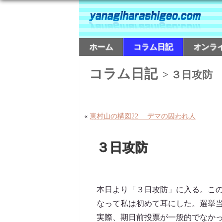
ホーム
コラム日記
オンラ
コラム日記
> ３日攻防
«
東村山の構図22 デマの囚われ人
３日攻防
本日より「３日攻防」に入る。こ
なって私は初めて耳にした。選挙
実際、期日前投票が一般的でなか