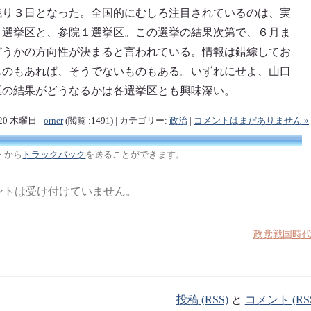
残り３日となった。全国的にむしろ注目されているのは、実
４選挙区と、参院１選挙区。この選挙の結果次第で、６月ま
どうかの方向性が決まると言われている。情報は錯綜してお
ものもあれば、そうでないものもある。いずれにせよ、山口
区の結果がどうなるかは各選挙区とも興味深い。
/20 木曜日 -
orner
(閲覧 :1491) | カテゴリー:
政治
|
コメントはまだありません »
トから
トラックバック
を送ることができます。
ントは受け付けていません。
政党戦国時
投稿 (RSS)
と
コメント (RS