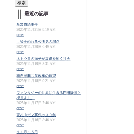
最近の記事
草加市議事件
2025年11月21日 9:19 AM
orner
世論を恐れる公明党の弱点
2025年11月20日 6:49 AM
orner
ネトウヨの面子が衰退を招く社会
2025年11月19日 8:31 AM
orner
非自民非共産政権の遠望
2025年11月18日 9:21 AM
orner
ファンタジーの世界に生きる門田隆将と
櫻井よしこ
2025年11月17日 7:46 AM
orner
東村山デマ事件の３０年
2025年11月16日 8:46 AM
orner
１１月１５日