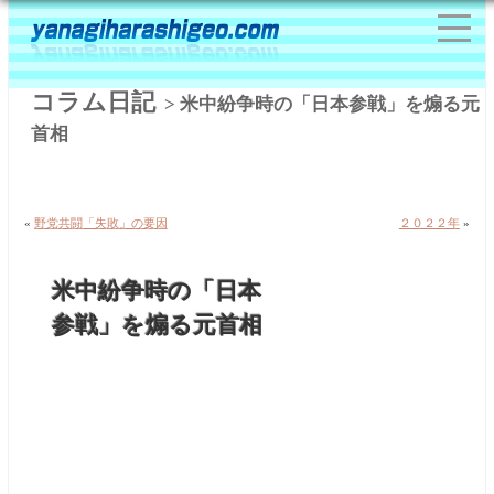
コラム日記
> 米中紛争時の「日本参戦」を煽る元
首相
«
野党共闘「失敗」の要因
２０２２年
»
米中紛争時の「日本
参戦」を煽る元首相