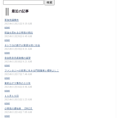
最近の記事
草加市議事件
2025年11月21日 9:19 AM
orner
世論を恐れる公明党の弱点
2025年11月20日 6:49 AM
orner
ネトウヨの面子が衰退を招く社会
2025年11月19日 8:31 AM
orner
非自民非共産政権の遠望
2025年11月18日 9:21 AM
orner
ファンタジーの世界に生きる門田隆将と櫻井よしこ
2025年11月17日 7:46 AM
orner
東村山デマ事件の３０年
2025年11月16日 8:46 AM
orner
１１月１５日
2025年11月15日 5:23 AM
orner
公明党の通知表 【辛口】
2025年11月14日 7:09 AM
orner