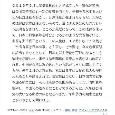
２０１５年９月に安倍政権のもとで成立した「安保関連法」
は公明支持者にも一定の影響を与えた。平和を希求する人び
とが反対運動を起こし、分派活動が生まれたからだ。だがこ
の法律は実際は使えないもので、逆にタガをはめたのだとい
う説明もなされた。ところが最近になって、この法律を使っ
て、日本に戦争参加を呼びかけるかのような元首相がいる。
名前を安倍晋三という。この人物は、１２月になって公然と
「台湾有事は日本有事」と主張し、その際は、存立危機事態
に該当するなどとして、日本も武力行使が可能になるという
論理を示唆した。来年は防衛関係の重要な文書が３つ改訂さ
れる。中国が台湾に攻め込むという話がしきりに聞こえてく
るが、来年２月の北京五輪、秋には５年に１度の党大会が行
われることを踏まえれば、現実性は少ない。日本国内で戦争
を煽る勢力には、もっぱら別の意図があるようだ。防衛費を
増やし、軍国化の道を歩むことができるからだ。来年は公明
党の大いなる出番の年となるべきだ。平和勢力の知恵と意地
とがいやまして問われる。
2021/12/31 金曜日 -
orner
(閲覧 :1469) | カテゴリー:
国際
,
政治
|
コメントはまだありませ
ん »