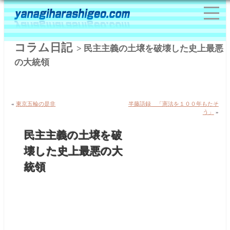
コラム日記
> 民主主義の土壌を破壊した史上最悪
の大統領
«
東京五輪の是非
半藤語録 「憲法を１００年もたそ
う」
»
民主主義の土壌を破
壊した史上最悪の大
統領