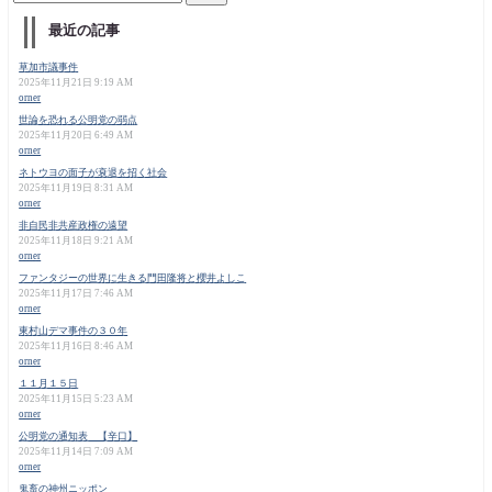
最近の記事
草加市議事件
2025年11月21日 9:19 AM
orner
世論を恐れる公明党の弱点
2025年11月20日 6:49 AM
orner
ネトウヨの面子が衰退を招く社会
2025年11月19日 8:31 AM
orner
非自民非共産政権の遠望
2025年11月18日 9:21 AM
orner
ファンタジーの世界に生きる門田隆将と櫻井よしこ
2025年11月17日 7:46 AM
orner
東村山デマ事件の３０年
2025年11月16日 8:46 AM
orner
１１月１５日
2025年11月15日 5:23 AM
orner
公明党の通知表 【辛口】
2025年11月14日 7:09 AM
orner
鬼畜の神州ニッポン