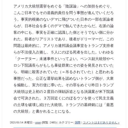
アメリカ大統領選挙をめぐる「陰謀論」への加担をめぐり、
こんご日本でもその道義的責任を問う事態が進んでいくだろ
う。事実的根拠のないデマに飛びついた日本の一部右派論者
らが、日本社会を多くのデマで蝕んできたからだ。右派の論
客の中にも、事実を正確に認識した側とそうでない側に分か
れた。前者がリアリストであり、後者がドリーマーだ。この
問題は最終的に、アメリカ連邦議会議事堂をトランプ支持者
らが不法侵入占拠し、５人にのぼる死者を出した。いわゆる
「クーデター」未遂事件といってよい。ペンス副大統領やペ
ロシ下院議長らがもしも暴徒群衆にその姿を発見されていた
ら、明確に殺害されていた（＝吊るされていた）と思われる
事態だった。公正な選挙結果を認めないトランプ側が、大衆
を煽動し、実力行使に導いた。その罪をめぐり昨日トランプ
大統領は史上初の２度目の弾劾訴追となる決議案が米下院議
会で可決された。３万回近くにのぼるウソを使って民主主義
の土壌を破壊し続けた大統領。トランプの墓碑銘には「最悪
の大統領」と書かれることになる。
2021/01/14 木曜日 -
orner
(閲覧 :2485) | カテゴリー:
国際
|
コメントはまだありません »