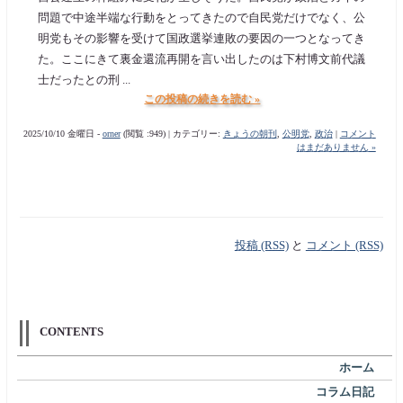
問題で中途半端な行動をとってきたので自民党だけでなく、公
明党もその影響を受けて国政選挙連敗の要因の一つとなってき
た。ここにきて裏金還流再開を言い出したのは下村博文前代議
士だったとの刑 ...
この投稿の続きを読む »
2025/10/10 金曜日 -
orner
(閲覧 :949) | カテゴリー:
きょうの朝刊
,
公明党
,
政治
|
コメント
はまだありません »
投稿 (RSS)
と
コメント (RSS)
CONTENTS
ホーム
コラム日記