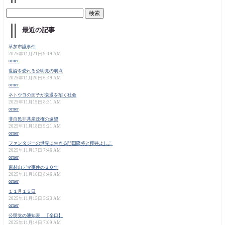
最近の記事
草加市議事件
2025年11月21日 9:19 AM
orner
世論を恐れる公明党の弱点
2025年11月20日 6:49 AM
orner
ネトウヨの面子が衰退を招く社会
2025年11月19日 8:31 AM
orner
非自民非共産政権の遠望
2025年11月18日 9:21 AM
orner
ファンタジーの世界に生きる門田隆将と櫻井よしこ
2025年11月17日 7:46 AM
orner
東村山デマ事件の３０年
2025年11月16日 8:46 AM
orner
１１月１５日
2025年11月15日 5:23 AM
orner
公明党の通知表 【辛口】
2025年11月14日 7:09 AM