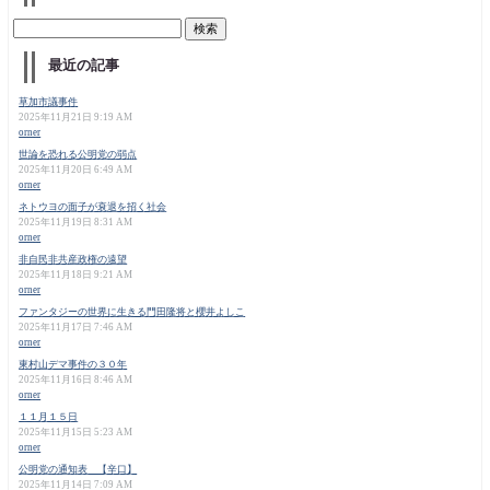
最近の記事
草加市議事件
2025年11月21日 9:19 AM
orner
世論を恐れる公明党の弱点
2025年11月20日 6:49 AM
orner
ネトウヨの面子が衰退を招く社会
2025年11月19日 8:31 AM
orner
非自民非共産政権の遠望
2025年11月18日 9:21 AM
orner
ファンタジーの世界に生きる門田隆将と櫻井よしこ
2025年11月17日 7:46 AM
orner
東村山デマ事件の３０年
2025年11月16日 8:46 AM
orner
１１月１５日
2025年11月15日 5:23 AM
orner
公明党の通知表 【辛口】
2025年11月14日 7:09 AM