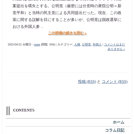
案提出を嚆矢とする。公明党（厳密には分党時の衆院公明＝新
党平和）と当時の民主党による共同提出だった。現在、この政
策に関する誤解を目にすることが多いが、公明党は国政選挙に
おける外国人参 ...
この投稿の続きを読む »
2025/04/22 火曜日 -
orner
(閲覧 :956) | カテゴリー:
人権
,
公明党
,
外国人
|
コメントはまだ
ありません »
投稿 (RSS)
と
コメント (RSS)
CONTENTS
ホーム
コラム日記