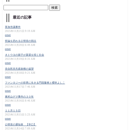
最近の記事
草加市議事件
2025年11月21日 9:19 AM
orner
世論を恐れる公明党の弱点
2025年11月20日 6:49 AM
orner
ネトウヨの面子が衰退を招く社会
2025年11月19日 8:31 AM
orner
非自民非共産政権の遠望
2025年11月18日 9:21 AM
orner
ファンタジーの世界に生きる門田隆将と櫻井よしこ
2025年11月17日 7:46 AM
orner
東村山デマ事件の３０年
2025年11月16日 8:46 AM
orner
１１月１５日
2025年11月15日 5:23 AM
orner
公明党の通知表 【辛口】
2025年11月14日 7:09 AM