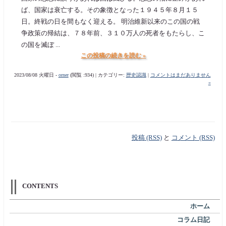
ば、国家は衰亡する。その象徴となった１９４５年８月１５
日。終戦の日を間もなく迎える。 明治維新以来のこの国の戦
争政策の帰結は、７８年前、３１０万人の死者をもたらし、こ
の国を滅ぼ ...
この投稿の続きを読む »
2023/08/08 火曜日 -
orner
(閲覧 :934) | カテゴリー:
歴史認識
|
コメントはまだありません
»
投稿 (RSS)
と
コメント (RSS)
CONTENTS
ホーム
コラム日記