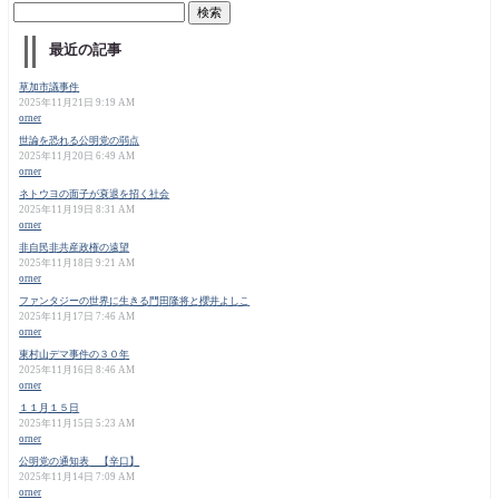
最近の記事
草加市議事件
2025年11月21日 9:19 AM
orner
世論を恐れる公明党の弱点
2025年11月20日 6:49 AM
orner
ネトウヨの面子が衰退を招く社会
2025年11月19日 8:31 AM
orner
非自民非共産政権の遠望
2025年11月18日 9:21 AM
orner
ファンタジーの世界に生きる門田隆将と櫻井よしこ
2025年11月17日 7:46 AM
orner
東村山デマ事件の３０年
2025年11月16日 8:46 AM
orner
１１月１５日
2025年11月15日 5:23 AM
orner
公明党の通知表 【辛口】
2025年11月14日 7:09 AM
orner