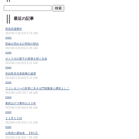
最近の記事
草加市議事件
2025年11月21日 9:19 AM
orner
世論を恐れる公明党の弱点
2025年11月20日 6:49 AM
orner
ネトウヨの面子が衰退を招く社会
2025年11月19日 8:31 AM
orner
非自民非共産政権の遠望
2025年11月18日 9:21 AM
orner
ファンタジーの世界に生きる門田隆将と櫻井よしこ
2025年11月17日 7:46 AM
orner
東村山デマ事件の３０年
2025年11月16日 8:46 AM
orner
１１月１５日
2025年11月15日 5:23 AM
orner
公明党の通知表 【辛口】
2025年11月14日 7:09 AM