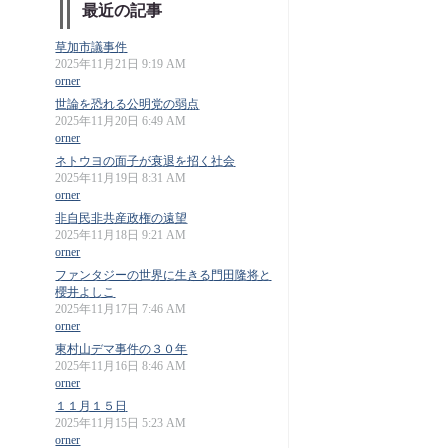
最近の記事
草加市議事件
2025年11月21日 9:19 AM
orner
世論を恐れる公明党の弱点
2025年11月20日 6:49 AM
orner
ネトウヨの面子が衰退を招く社会
2025年11月19日 8:31 AM
orner
非自民非共産政権の遠望
2025年11月18日 9:21 AM
orner
ファンタジーの世界に生きる門田隆将と
櫻井よしこ
2025年11月17日 7:46 AM
orner
東村山デマ事件の３０年
2025年11月16日 8:46 AM
orner
１１月１５日
2025年11月15日 5:23 AM
orner