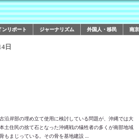
インリポート
ジャーナリズム
外国人・移民
南
14日
古沿岸部の埋め立て使用に検討している問題が、沖縄では大
本土住民の捨て石となった沖縄戦の犠牲者の多くが南部地域
もまじっている。その骨を基地建設 ...