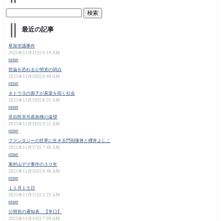
最近の記事
草加市議事件
2025年11月21日 9:19 AM
orner
世論を恐れる公明党の弱点
2025年11月20日 6:49 AM
orner
ネトウヨの面子が衰退を招く社会
2025年11月19日 8:31 AM
orner
非自民非共産政権の遠望
2025年11月18日 9:21 AM
orner
ファンタジーの世界に生きる門田隆将と櫻井よしこ
2025年11月17日 7:46 AM
orner
東村山デマ事件の３０年
2025年11月16日 8:46 AM
orner
１１月１５日
2025年11月15日 5:23 AM
orner
公明党の通知表 【辛口】
2025年11月14日 7:09 AM