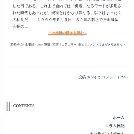
した日である。これまで会内では「勇退」なるワードが多用さ
れた時代もあったが、現実とはかなり異なる。以下はまったく
の私見だ。 １９６０年５月３日、３２歳の若さで戸田城聖
会長の ...
この投稿の続きを読む »
2020/04/24 金曜日 -
orner
(閲覧 :3028) | カテゴリー:
教団
|
コメントはまだありません »
投稿 (RSS)
と
コメント (RSS)
CONTENTS
ホーム
コラム日記
オンラインリポート