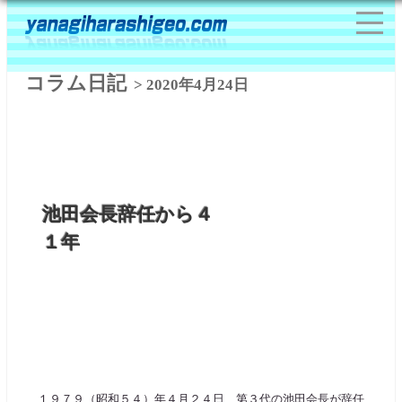
コラム日記
> 2020年4月24日
池田会長辞任から４
１年
１９７９（昭和５４）年４月２４日、第３代の池田会長が辞任