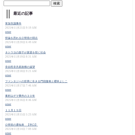
最近の記事
草加市議事件
2025年11月21日 9:19 AM
orner
世論を恐れる公明党の弱点
2025年11月20日 6:49 AM
orner
ネトウヨの面子が衰退を招く社会
2025年11月19日 8:31 AM
orner
非自民非共産政権の遠望
2025年11月18日 9:21 AM
orner
ファンタジーの世界に生きる門田隆将と櫻井よしこ
2025年11月17日 7:46 AM
orner
東村山デマ事件の３０年
2025年11月16日 8:46 AM
orner
１１月１５日
2025年11月15日 5:23 AM
orner
公明党の通知表 【辛口】
2025年11月14日 7:09 AM
orner