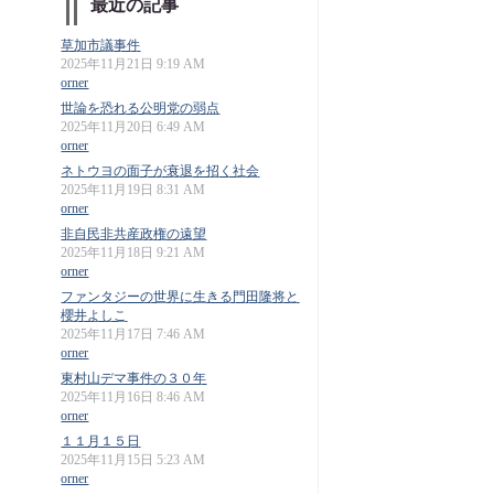
最近の記事
草加市議事件
2025年11月21日 9:19 AM
orner
世論を恐れる公明党の弱点
2025年11月20日 6:49 AM
orner
ネトウヨの面子が衰退を招く社会
2025年11月19日 8:31 AM
orner
非自民非共産政権の遠望
2025年11月18日 9:21 AM
orner
ファンタジーの世界に生きる門田隆将と
櫻井よしこ
2025年11月17日 7:46 AM
orner
東村山デマ事件の３０年
2025年11月16日 8:46 AM
orner
１１月１５日
2025年11月15日 5:23 AM
orner