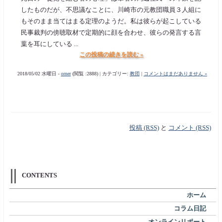
したものだが、不思議なことに、川崎市の元教団職員３人組に
もそのまま当てはまる定理のようだ。私は彼らが起こしている
民事裁判の傍聴取材で定期的に顔を合わせ、彼らの発言する言
葉を耳にしている ...
この投稿の続きを読む »
2018/05/02 水曜日 -
orner
(閲覧 :2888) | カテゴリー:
教団
|
コメントはまだありません »
投稿 (RSS)
と
コメント (RSS)
CONTENTS
ホーム
コラム日記
オンラインリポート