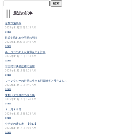
最近の記事
草加市議事件
2025年11月21日 9:19 AM
orner
世論を恐れる公明党の弱点
2025年11月20日 6:49 AM
orner
ネトウヨの面子が衰退を招く社会
2025年11月19日 8:31 AM
orner
非自民非共産政権の遠望
2025年11月18日 9:21 AM
orner
ファンタジーの世界に生きる門田隆将と櫻井よしこ
2025年11月17日 7:46 AM
orner
東村山デマ事件の３０年
2025年11月16日 8:46 AM
orner
１１月１５日
2025年11月15日 5:23 AM
orner
公明党の通知表 【辛口】
2025年11月14日 7:09 AM
orner