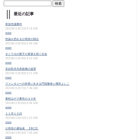
最近の記事
草加市議事件
2025年11月21日 9:19 AM
orner
世論を恐れる公明党の弱点
2025年11月20日 6:49 AM
orner
ネトウヨの面子が衰退を招く社会
2025年11月19日 8:31 AM
orner
非自民非共産政権の遠望
2025年11月18日 9:21 AM
orner
ファンタジーの世界に生きる門田隆将と櫻井よしこ
2025年11月17日 7:46 AM
orner
東村山デマ事件の３０年
2025年11月16日 8:46 AM
orner
１１月１５日
2025年11月15日 5:23 AM
orner
公明党の通知表 【辛口】
2025年11月14日 7:09 AM
orner