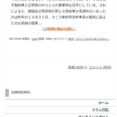
子都知事と公明党のやりとりの裏事情を活字にしている。それ
によると、都議会公明党執行部と小池知事が直接向かい合った
のは昨年の１２月２１日。そこで東村邦浩幹事長が最初に訴え
たのが高校の授業 ...
この投稿の続きを読む »
2017/02/09 木曜日 -
orner
(閲覧 :2489) | カテゴリー:
政治
|
コメントはまだありません »
投稿 (RSS)
と
コメント (RSS)
CONTENTS
ホーム
コラム日記
オンラインリポート