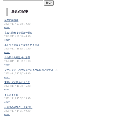
最近の記事
草加市議事件
2025年11月21日 9:19 AM
orner
世論を恐れる公明党の弱点
2025年11月20日 6:49 AM
orner
ネトウヨの面子が衰退を招く社会
2025年11月19日 8:31 AM
orner
非自民非共産政権の遠望
2025年11月18日 9:21 AM
orner
ファンタジーの世界に生きる門田隆将と櫻井よしこ
2025年11月17日 7:46 AM
orner
東村山デマ事件の３０年
2025年11月16日 8:46 AM
orner
１１月１５日
2025年11月15日 5:23 AM
orner
公明党の通知表 【辛口】
2025年11月14日 7:09 AM
orner