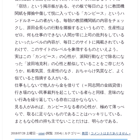
「宿坊」という掲示板がある。その板で毎日のように教団機
関紙を揶揄中傷して悦に入っている「カンピース」というハ
ンドルネームの者がいる。毎朝の教団機関紙の内容をチェッ
クし、原田会長らの行動を揶揄するというもので、生産性は
ゼロ。何も仕事のできない人間が常に上司の批判をしている
といったレベルの内容が、毎日このサイトに掲載されている
わけで、このサイトのレベルを象徴するものといえよう。
実はこの「カンピース」の心性が、派閥行動などで除名にな
った「波田地克利」の心性と酷似していることをご存じだろ
うか。粘着気質、生産性のなさ、おちゃらけ気質など、よく
似ていると指摘する人がいる。
仕事もしないで他人から金を借りて（＝同志間の金銭貸借）
行き場のない民事裁判を起こしている者らと同様、意味のな
い行為を繰り返している存在にほかならない。
見る人がみれば、カンピースなる者の心性が、極めて薄っぺ
らで、取るに足りないものであることはハッキリしている。
まともな心性の持ち主でないことだけは、明らかである。
2018/07/28 土曜日 -
orner
(閲覧 :3354) | カテゴリー:
教団
|
コメントはまだありません »