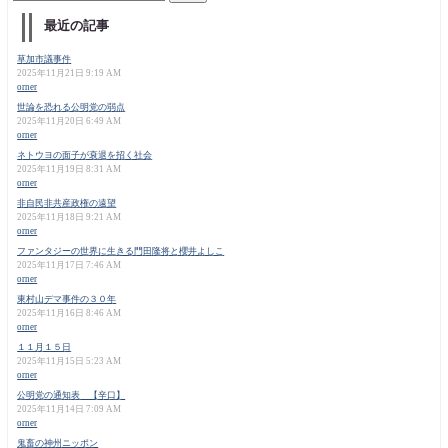
最近の記事
草加市議事件
2025年11月21日 9:19 AM
orner
世論を恐れる公明党の弱点
2025年11月20日 6:49 AM
orner
ネトウヨの面子が衰退を招く社会
2025年11月19日 8:31 AM
orner
非自民非共産政権の遠望
2025年11月18日 9:21 AM
orner
ファンタジーの世界に生きる門田隆将と櫻井よしこ
2025年11月17日 7:46 AM
orner
東村山デマ事件の３０年
2025年11月16日 8:46 AM
orner
１１月１５日
2025年11月15日 5:23 AM
orner
公明党の通知表 【辛口】
2025年11月14日 7:09 AM
orner
鬼畜の神州ニッポン