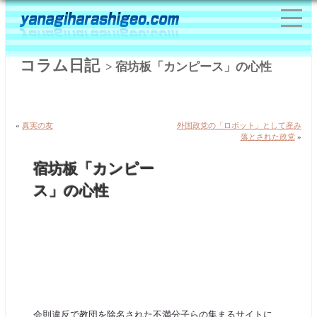
コラム日記
> 宿坊板「カンピース」の心性
«
真実の友
外国政党の「ロボット」として産み
落とされた政党
»
宿坊板「カンピー
ス」の心性
会則違反で教団を除名された不満分子らの集まるサイトに