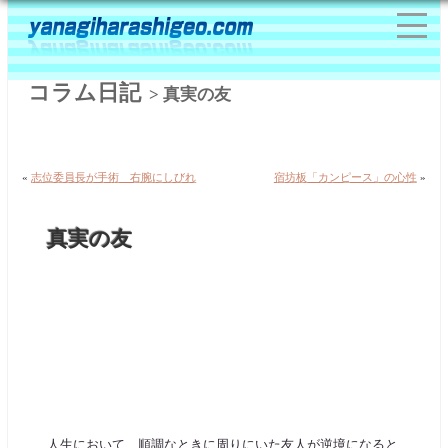
コラム日記
> 真実の友
«
志位委員長が手術 右腕にしびれ
宿坊板「カンピース」の心性
»
真実の友
人生において、順調なときに周りにいた友人が逆境になると