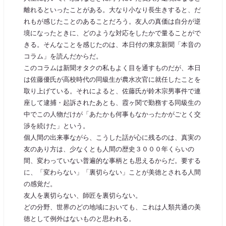
離れるといったことがある。大なり小なり長生きすると、だ
れもが感じたことのあることだろう。友人の真価は自分が逆
境になったときに、どのような対応をしたかで量ることがで
きる。そんなことを感じたのは、本日付の東京新聞「本音の
コラム」を読んだからだ。
このコラムは新聞オタクの私もよく目を通すものだが、本日
は佐藤優氏が高校時代の同級生が農水次官に就任したことを
取り上げている。それによると、佐藤氏が鈴木宗男事件で連
座して逮捕・起訴されたあとも、霞ヶ関で勤務する同級生の
中でこの人物だけが「あたかも何事もなかったかがごとく交
渉を続けた」という。
個人間の出来事ながら、こうした話が心に残るのは、真実の
友のあり方は、少なくとも人間の歴史３０００年くらいの
間、変わっていない普遍的な事柄とも思えるからだ。要する
に、「変わらない」「裏切らない」ことが美徳とされる人間
の感覚だ。
友人を裏切らない、師匠を裏切らない。
どの分野、世界のどの地域においても、これは人類共通の美
徳として例外はないものと思われる。