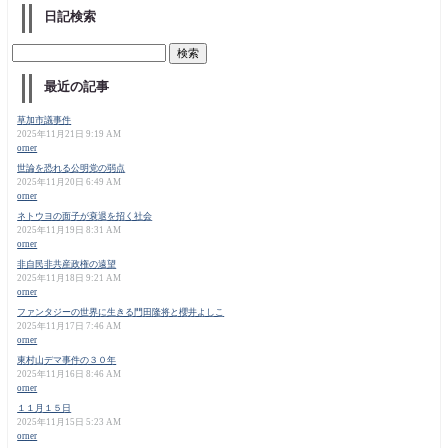
日記検索
最近の記事
草加市議事件
2025年11月21日 9:19 AM
orner
世論を恐れる公明党の弱点
2025年11月20日 6:49 AM
orner
ネトウヨの面子が衰退を招く社会
2025年11月19日 8:31 AM
orner
非自民非共産政権の遠望
2025年11月18日 9:21 AM
orner
ファンタジーの世界に生きる門田隆将と櫻井よしこ
2025年11月17日 7:46 AM
orner
東村山デマ事件の３０年
2025年11月16日 8:46 AM
orner
１１月１５日
2025年11月15日 5:23 AM
orner