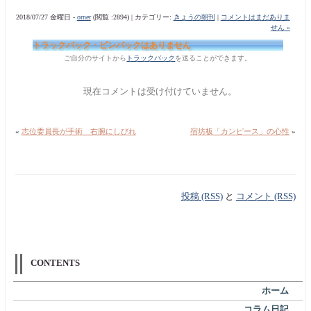
2018/07/27 金曜日 -
orner
(閲覧 :2894) | カテゴリー:
きょうの朝刊
|
コメントはまだありま
せん »
トラックバック・ピンバックはありません
ご自分のサイトから
トラックバック
を送ることができます。
現在コメントは受け付けていません。
«
志位委員長が手術 右腕にしびれ
宿坊板「カンピース」の心性
»
投稿 (RSS)
と
コメント (RSS)
CONTENTS
ホーム
コラム日記