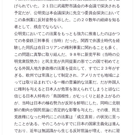
げられていた。２１日に武蔵野市議会の本会議で採決される
予定だが、公明党は本会議採決に先立つ委員会採決において
この条例案に反対姿勢を示した。この２０数年の経緯を知る
者として、残念でならない。
公明党においてこの法案をもっとも強力に推進したのはかつ
ての冬柴鉄三幹事長（当時）だった。関西で弁護士時代を経
験した同氏は在日コリアンの権利事案に関わることも多く、
この問題に真摯に取り組んだ。９８年に新党平和（当時の公
明党衆院勢力）と民主党が共同提案の形でこの国で初めてと
なる外国人地方参政権の法案を提出して、すでに２３年がす
ぎる。欧州では常識として制定され、アメリカでも地域によ
っては取り込まれている一種の普遍的な法案だ。だが外国人
に権利を与えると日本人が危害を加えられてしまうと頑なに
信じる日本人特有の「島国根性」がむっくりと起き上がるの
が、当時は日本の極右勢力が反対を鮮明にした。同時に北朝
鮮の動向が国民世論に否定的な影響を与えた。その後、民主
党政権になった時代にこの法案は「成立直前」の状況に至っ
たことがある。そのころからすでに日本の国家主義化は進ん
でおり、近年は無認識から生じる反対世論が増え、それに迎