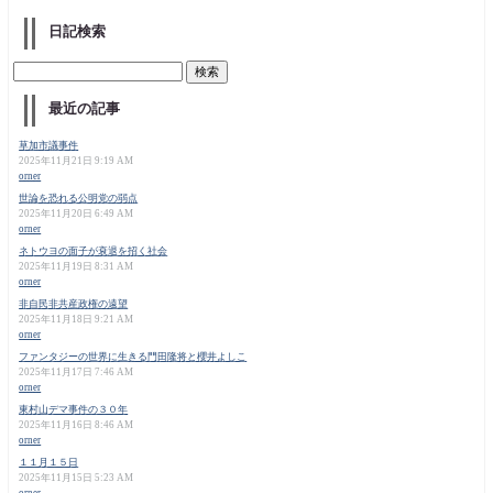
日記検索
最近の記事
草加市議事件
2025年11月21日 9:19 AM
orner
世論を恐れる公明党の弱点
2025年11月20日 6:49 AM
orner
ネトウヨの面子が衰退を招く社会
2025年11月19日 8:31 AM
orner
非自民非共産政権の遠望
2025年11月18日 9:21 AM
orner
ファンタジーの世界に生きる門田隆将と櫻井よしこ
2025年11月17日 7:46 AM
orner
東村山デマ事件の３０年
2025年11月16日 8:46 AM
orner
１１月１５日
2025年11月15日 5:23 AM
orner