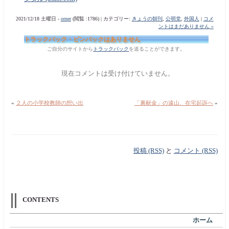
2021/12/18 土曜日 -
orner
(閲覧 :1786) | カテゴリー:
きょうの朝刊
,
公明党
,
外国人
|
コメ
ントはまだありません »
トラックバック・ピンバックはありません
ご自分のサイトから
トラックバック
を送ることができます。
現在コメントは受け付けていません。
«
２人の小学校教師の想い出
「裏献金」の遠山、在宅起訴へ
»
投稿 (RSS)
と
コメント (RSS)
CONTENTS
ホーム