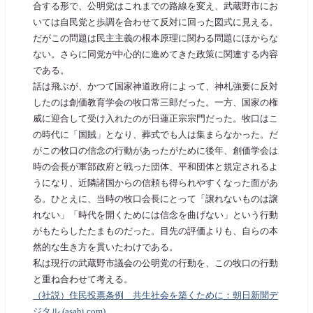
合する形で、公明党はこれまでの路線を変え、武蔵野市にお
いては自民党と歩調を合わせて反対に回った図式に見える。
だがこの問題は民主主義の根本原理に関わる問題にほからな
ない。さらに同党が中心的に進めてきた政策に関連する内容
である。
話は飛ぶが、かつて国家神道政府によって、神札強要に反対
したのは創価教育学会の牧口常三郎だった。一方、国家の権
威に迎合して受け入れたのが日蓮正宗宗門だった。牧口はこ
の時代に「国賊」となり、葬式でも人は集まらなかった。だ
がこの牧口の信念の行動があったがために後年、創価学会は
時の会長が軍部政府と戦った団体、平和団体と規定されるよ
うになり、近隣諸国からの信頼も得られやすくなった面があ
る。ひとえに、当時の牧口会長にとって「譲れないものは譲
れない」「時代を開くためには信念を曲げない」という行動
がもたらしたたまものだった。目先の評価よりも、自らの本
然的な生き方を貫いたわけである。
私は現行の武蔵野市議会の公明党の行動を、この牧口の行動
と重ね合わせて考える。
（社説）住民投票条例 共生社会を築くために：朝日新聞デ
ジタル (asahi.com)