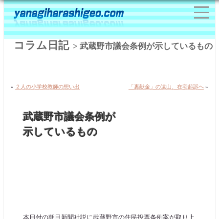
コラム日記
> 武蔵野市議会条例が示しているもの
«
２人の小学校教師の想い出
「裏献金」の遠山、在宅起訴へ
»
武蔵野市議会条例が
示しているもの
本日付の朝日新聞社説に武蔵野市の住民投票条例案が取り上