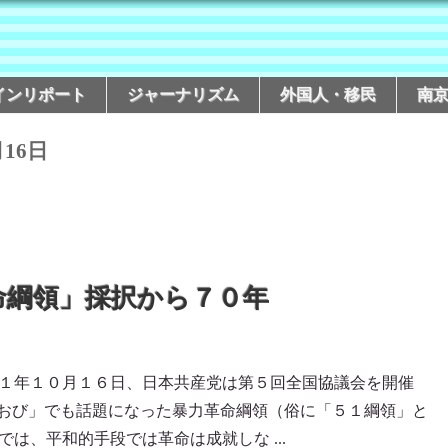
インリポート
ジャーナリズム
外国人・移民
南
月16日
命綱領」採択から７０年
１年１０月１６日、日本共産党は第５回全国協議会を開催
るおび」でも話題になった暴力革命綱領（俗に「５１綱領」と
は、平和的手段では革命は成就しな ...