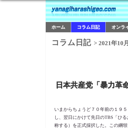
ホーム
コラム日記
オンラ
コラム日記
> 2021年10
日本共産党「暴力革
いまからちょうど７０年前の１９５
し、翌日にかけて先日のTBS「ひ
称する）を正式採択した。この綱領で