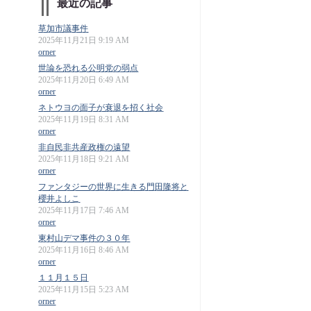
最近の記事
草加市議事件
2025年11月21日 9:19 AM
orner
世論を恐れる公明党の弱点
2025年11月20日 6:49 AM
orner
ネトウヨの面子が衰退を招く社会
2025年11月19日 8:31 AM
orner
非自民非共産政権の遠望
2025年11月18日 9:21 AM
orner
ファンタジーの世界に生きる門田隆将と
櫻井よしこ
2025年11月17日 7:46 AM
orner
東村山デマ事件の３０年
2025年11月16日 8:46 AM
orner
１１月１５日
2025年11月15日 5:23 AM
orner