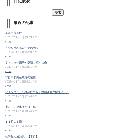
日記検索
最近の記事
草加市議事件
2025年11月21日 9:19 AM
orner
世論を恐れる公明党の弱点
2025年11月20日 6:49 AM
orner
ネトウヨの面子が衰退を招く社会
2025年11月19日 8:31 AM
orner
非自民非共産政権の遠望
2025年11月18日 9:21 AM
orner
ファンタジーの世界に生きる門田隆将と櫻井よしこ
2025年11月17日 7:46 AM
orner
東村山デマ事件の３０年
2025年11月16日 8:46 AM
orner
１１月１５日
2025年11月15日 5:23 AM
orner
公明党の通知表 【辛口】