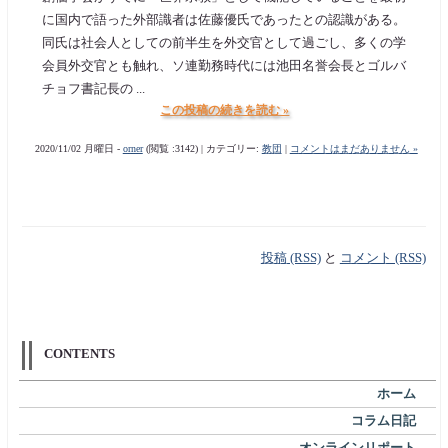
に国内で語った外部識者は佐藤優氏であったとの認識がある。
同氏は社会人としての前半生を外交官として過ごし、多くの学
会員外交官とも触れ、ソ連勤務時代には池田名誉会長とゴルバ
チョフ書記長の ...
この投稿の続きを読む »
2020/11/02 月曜日 -
orner
(閲覧 :3142) | カテゴリー:
教団
|
コメントはまだありません »
投稿 (RSS)
と
コメント (RSS)
CONTENTS
ホーム
コラム日記
オンラインリポート