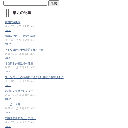
最近の記事
草加市議事件
2025年11月21日 9:19 AM
orner
世論を恐れる公明党の弱点
2025年11月20日 6:49 AM
orner
ネトウヨの面子が衰退を招く社会
2025年11月19日 8:31 AM
orner
非自民非共産政権の遠望
2025年11月18日 9:21 AM
orner
ファンタジーの世界に生きる門田隆将と櫻井よしこ
2025年11月17日 7:46 AM
orner
東村山デマ事件の３０年
2025年11月16日 8:46 AM
orner
１１月１５日
2025年11月15日 5:23 AM
orner
公明党の通知表 【辛口】
2025年11月14日 7:09 AM
orner