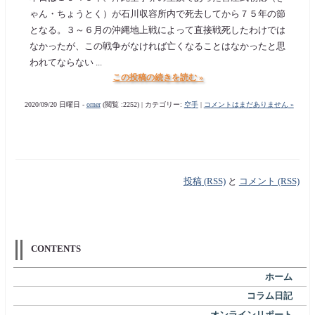
ゃん・ちょうとく）が石川収容所内で死去してから７５年の節
となる。３～６月の沖縄地上戦によって直接戦死したわけでは
なかったが、この戦争がなければ亡くなることはなかったと思
われてならない ...
この投稿の続きを読む »
2020/09/20 日曜日 -
orner
(閲覧 :2252) | カテゴリー:
空手
|
コメントはまだありません »
投稿 (RSS)
と
コメント (RSS)
CONTENTS
ホーム
コラム日記
オンラインリポート