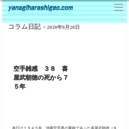
コラム日記
> 2020年9月20日
空手雑感 ３８ 喜
屋武朝徳の死から７
５年
本日は１９４５年、沖縄空手界の重鎮であった喜屋武朝徳（き