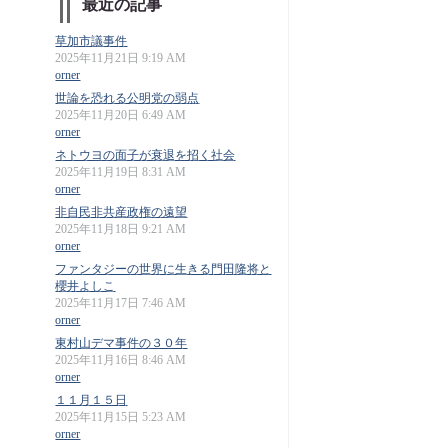
最近の記事
草加市議事件
2025年11月21日 9:19 AM
orner
世論を恐れる公明党の弱点
2025年11月20日 6:49 AM
orner
ネトウヨの面子が衰退を招く社会
2025年11月19日 8:31 AM
orner
非自民非共産政権の遠望
2025年11月18日 9:21 AM
orner
ファンタジーの世界に生きる門田隆将と
櫻井よしこ
2025年11月17日 7:46 AM
orner
東村山デマ事件の３０年
2025年11月16日 8:46 AM
orner
１１月１５日
2025年11月15日 5:23 AM
orner