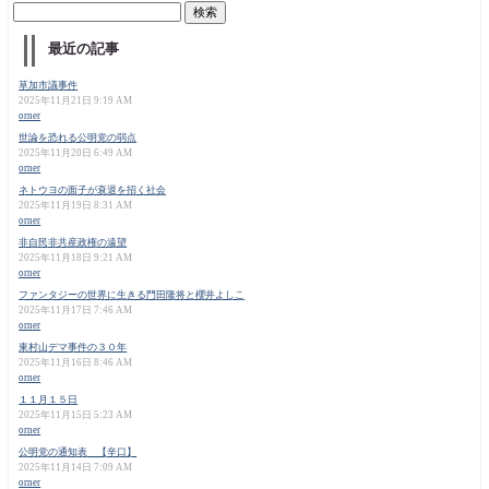
最近の記事
草加市議事件
2025年11月21日 9:19 AM
orner
世論を恐れる公明党の弱点
2025年11月20日 6:49 AM
orner
ネトウヨの面子が衰退を招く社会
2025年11月19日 8:31 AM
orner
非自民非共産政権の遠望
2025年11月18日 9:21 AM
orner
ファンタジーの世界に生きる門田隆将と櫻井よしこ
2025年11月17日 7:46 AM
orner
東村山デマ事件の３０年
2025年11月16日 8:46 AM
orner
１１月１５日
2025年11月15日 5:23 AM
orner
公明党の通知表 【辛口】
2025年11月14日 7:09 AM
orner