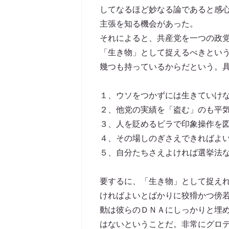
してなるほど妙なる論であると感
主張を知る機会があった。
それによると、共産党を一つの政
「生き物」として捉えるべきとい
幾つも持っているからだという。
１、ウソをつかずには生きていけ
２、他党の実績を「盗む」のも平
３、人を貶めるビラで印象操作を
４、その場しのぎさえできればよ
５、自分たちさえよければ選挙法
要するに、「生き物」として捉え
ければよいとばかりに狡猾かつ傍
動は彼らのＤＮＡにしっかりと埋
はないということだ。非常にグロ