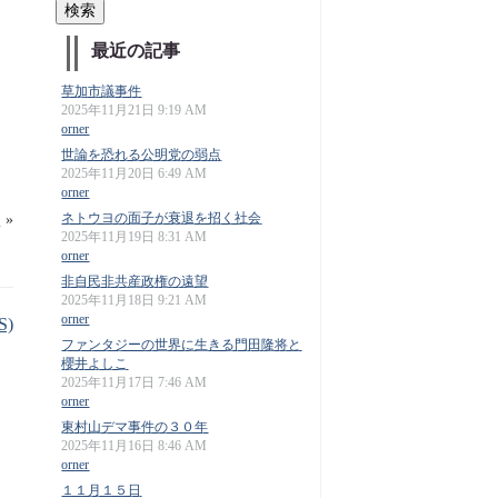
最近の記事
草加市議事件
2025年11月21日 9:19 AM
orner
世論を恐れる公明党の弱点
2025年11月20日 6:49 AM
orner
売
»
ネトウヨの面子が衰退を招く社会
2025年11月19日 8:31 AM
orner
非自民非共産政権の遠望
2025年11月18日 9:21 AM
orner
S)
ファンタジーの世界に生きる門田隆将と
櫻井よしこ
2025年11月17日 7:46 AM
orner
東村山デマ事件の３０年
2025年11月16日 8:46 AM
orner
１１月１５日