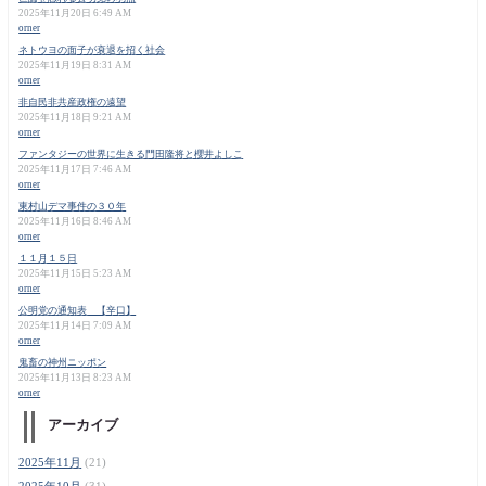
2025年11月20日 6:49 AM
orner
ネトウヨの面子が衰退を招く社会
2025年11月19日 8:31 AM
orner
非自民非共産政権の遠望
2025年11月18日 9:21 AM
orner
ファンタジーの世界に生きる門田隆将と櫻井よしこ
2025年11月17日 7:46 AM
orner
東村山デマ事件の３０年
2025年11月16日 8:46 AM
orner
１１月１５日
2025年11月15日 5:23 AM
orner
公明党の通知表 【辛口】
2025年11月14日 7:09 AM
orner
鬼畜の神州ニッポン
2025年11月13日 8:23 AM
orner
アーカイブ
2025年11月
(21)
2025年10月
(31)