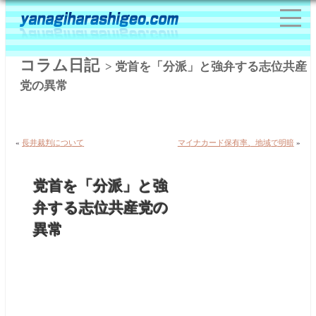
コラム日記
> 党首を「分派」と強弁する志位共産
党の異常
«
長井裁判について
マイナカード保有率、地域で明暗
»
党首を「分派」と強
弁する志位共産党の
異常