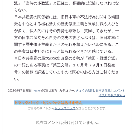
派」「当時の多数派」と正確に、客観的に記述しなければな
らない。
日本共産党の関係者には、旧日本軍の不法行為に関する靖国
派を中心とする極右勢力の歴史修正主義と果敢に戦う人びと
が多く、個人的にはその姿勢を尊敬し、賛同してきたが、一
方の日本共産党それ自身の党史の改ざんぶりは、旧日本軍に
関する歴史修正主義者たちのそれを超えたレベルにある。こ
の事実は日本社会にもっと知られるべきだと感じている。
※日本共産党の最大の党史改竄の姿勢が「徳田・野坂分派」
の一語にある事実は『第三文明』１０月号（９月１日発売
号）の拙稿で詳述していますので関心のある方はご覧くださ
い。
2023/09/17 日曜日 -
orner
(閲覧 :1217) | カテゴリー:
きょうの朝刊
,
日本共産党
|
コメント
はまだありません »
トラックバック・ピンバックはありません
ご自分のサイトから
トラックバック
を送ることができます。
現在コメントは受け付けていません。