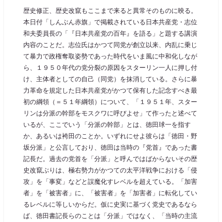
歴史修正、歴史改竄もここまで来ると異常そのものに映る。
本日付「しんぶん赤旗」で掲載されている日本共産党・志位
和夫委員長の「『日本共産党の百年』を語る」と題する講演
内容のことだ。志位氏はかつて同党が創立以来、内乱に乗じ
て暴力で政権奪取姿勢であった時代をいま風に中和化しなが
ら、１９５０年代の党分裂の原因をスターリン一人に押し付
け、主体者としての自己（同党）を抹消している。さらに暴
力革命を規定した日本共産党がかつて保有した記念すべき最
初の綱領（＝５１年綱領）について、「１９５１年、スター
リンは分派の幹部をモスクワに呼びよせ」て作ったと述べて
いるが、ここでいう「分派の幹部」とは、徳田球一を指す
か、あるいは袴田のことか。いずれにせよ彼らは「徳田・野
坂分派」と公言しており、徳田は当時の『党首』であった書
記長だ。過去の党首を「分派」と呼んではばからないその歴
史改竄ぶりは、極右勢力がかつての太平洋戦争における「侵
攻」を「事変」などと誤魔化すレベルを超えている。「加害
者」を「被害者」に、「被害者」を「加害者」に転化してい
るレベルに等しいからだ。仮に史実に基づく党史であるなら
ば、徳田書記長らのことは「分派」ではなく、「当時の主流