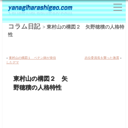
コラム日記
> 東村山の構図２ 矢野穂積の人格特
性
«
東村山の構図１ ペテン師が発信
志位委員長を襲った激震
»
したデマ
東村山の構図２ 矢
野穂積の人格特性