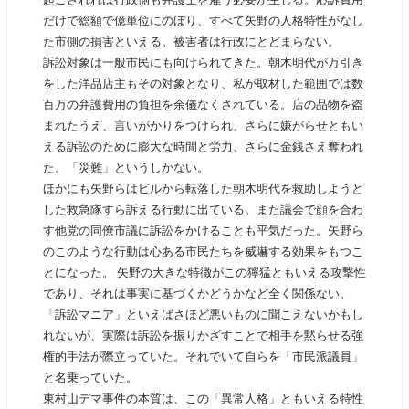
だけで総額で億単位にのぼり、すべて矢野の人格特性がなし
た市側の損害といえる。被害者は行政にとどまらない。
訴訟対象は一般市民にも向けられてきた。朝木明代が万引き
をした洋品店主もその対象となり、私が取材した範囲では数
百万の弁護費用の負担を余儀なくされている。店の品物を盗
まれたうえ、言いがかりをつけられ、さらに嫌がらせともい
える訴訟のために膨大な時間と労力、さらに金銭さえ奪われ
た。「災難」というしかない。
ほかにも矢野らはビルから転落した朝木明代を救助しようと
した救急隊すら訴える行動に出ている。また議会で顔を合わ
す他党の同僚市議に訴訟をかけることも平気だった。矢野ら
のこのような行動は心ある市民たちを威嚇する効果をもつこ
とになった。 矢野の大きな特徴がこの獰猛ともいえる攻撃性
であり、それは事実に基づくかどうかなど全く関係ない。
「訴訟マニア」といえばさほど悪いものに聞こえないかもし
れないが、実際は訴訟を振りかざすことで相手を黙らせる強
権的手法が際立っていた。それでいて自らを「市民派議員」
と名乗っていた。
東村山デマ事件の本質は、この「異常人格」ともいえる特性