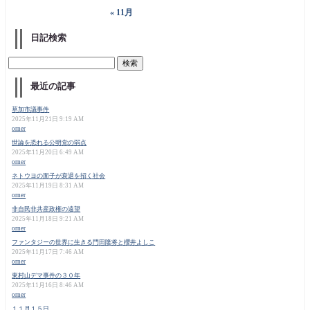
« 11月
日記検索
最近の記事
草加市議事件
2025年11月21日 9:19 AM
orner
世論を恐れる公明党の弱点
2025年11月20日 6:49 AM
orner
ネトウヨの面子が衰退を招く社会
2025年11月19日 8:31 AM
orner
非自民非共産政権の遠望
2025年11月18日 9:21 AM
orner
ファンタジーの世界に生きる門田隆将と櫻井よしこ
2025年11月17日 7:46 AM
orner
東村山デマ事件の３０年
2025年11月16日 8:46 AM
orner
１１月１５日