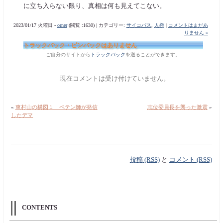
に立ち入らない限り、真相は何も見えてこない。
2023/01/17 火曜日 -
orner
(閲覧 :1630) | カテゴリー:
サイコパス
,
人権
|
コメントはまだあ
りません »
トラックバック・ピンバックはありません
ご自分のサイトから
トラックバック
を送ることができます。
現在コメントは受け付けていません。
«
東村山の構図１ ペテン師が発信
志位委員長を襲った激震
»
したデマ
投稿 (RSS)
と
コメント (RSS)
CONTENTS