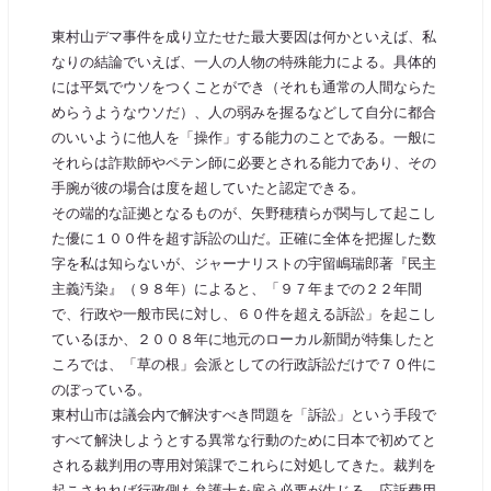
東村山デマ事件を成り立たせた最大要因は何かといえば、私
なりの結論でいえば、一人の人物の特殊能力による。具体的
には平気でウソをつくことができ（それも通常の人間ならた
めらうようなウソだ）、人の弱みを握るなどして自分に都合
のいいように他人を「操作」する能力のことである。一般に
それらは詐欺師やペテン師に必要とされる能力であり、その
手腕が彼の場合は度を超していたと認定できる。
その端的な証拠となるものが、矢野穂積らが関与して起こし
た優に１００件を超す訴訟の山だ。正確に全体を把握した数
字を私は知らないが、ジャーナリストの宇留嶋瑞郎著『民主
主義汚染』（９８年）によると、「９７年までの２２年間
で、行政や一般市民に対し、６０件を超える訴訟」を起こし
ているほか、２００８年に地元のローカル新聞が特集したと
ころでは、「草の根」会派としての行政訴訟だけで７０件に
のぼっている。
東村山市は議会内で解決すべき問題を「訴訟」という手段で
すべて解決しようとする異常な行動のために日本で初めてと
される裁判用の専用対策課でこれらに対処してきた。裁判を
起こされれば行政側も弁護士を雇う必要が生じる。応訴費用