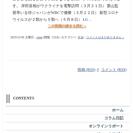
す。 岸田首相がウクライナを電撃訪問（３月２１日） 栗山監
督率いる侍ジャパンがWBCで優勝（３月２２日） 新型コロナ
ウイルスが２類から５類へ（５月８日） LG ...
この投稿の続きを読む »
2023/12/30 土曜日 -
orner
(閲覧 :1253) | カテゴリー:
社会
|
コメントはまだありません »
投稿 (RSS)
と
コメント (RSS)
CONTENTS
ホーム
コラム日記
オンラインリポート