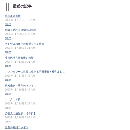
最近の記事
草加市議事件
2025年11月21日 9:19 AM
orner
世論を恐れる公明党の弱点
2025年11月20日 6:49 AM
orner
ネトウヨの面子が衰退を招く社会
2025年11月19日 8:31 AM
orner
非自民非共産政権の遠望
2025年11月18日 9:21 AM
orner
ファンタジーの世界に生きる門田隆将と櫻井よしこ
2025年11月17日 7:46 AM
orner
東村山デマ事件の３０年
2025年11月16日 8:46 AM
orner
１１月１５日
2025年11月15日 5:23 AM
orner
公明党の通知表 【辛口】
2025年11月14日 7:09 AM
orner
鬼畜の神州ニッポン