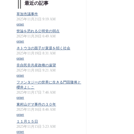
最近の記事
草加市議事件
2025年11月21日 9:19 AM
orner
世論を恐れる公明党の弱点
2025年11月20日 6:49 AM
orner
ネトウヨの面子が衰退を招く社会
2025年11月19日 8:31 AM
orner
非自民非共産政権の遠望
2025年11月18日 9:21 AM
orner
ファンタジーの世界に生きる門田隆将と
櫻井よしこ
2025年11月17日 7:46 AM
orner
東村山デマ事件の３０年
2025年11月16日 8:46 AM
orner
１１月１５日
2025年11月15日 5:23 AM
orner