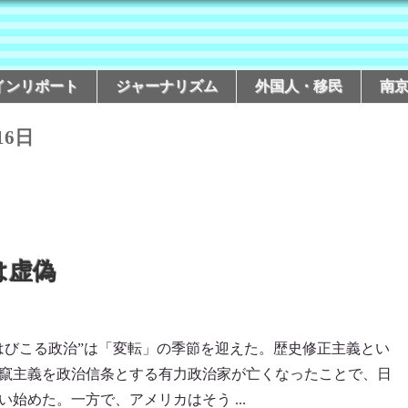
インリポート
ジャーナリズム
外国人・移民
南
16日
は虚偽
はびこる政治”は「変転」の季節を迎えた。歴史修正主義とい
竄主義を政治信条とする有力政治家が亡くなったことで、日
始めた。一方で、アメリカはそう ...