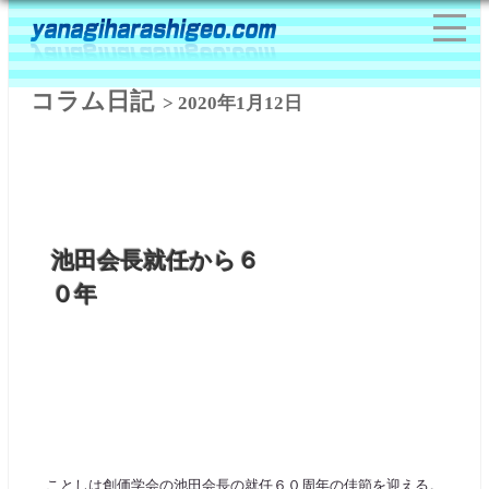
コラム日記
> 2020年1月12日
池田会長就任から６
０年
ことしは創価学会の池田会長の就任６０周年の佳節を迎える。