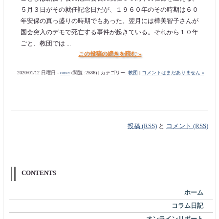
５月３日がその就任記念日だが、１９６０年のその時期は６０
年安保の真っ盛りの時期でもあった。翌月には樺美智子さんが
国会突入のデモで死亡する事件が起きている。それから１０年
ごと、教団では ...
この投稿の続きを読む »
2020/01/12 日曜日 -
orner
(閲覧 :2586) | カテゴリー:
教団
|
コメントはまだありません »
投稿 (RSS)
と
コメント (RSS)
CONTENTS
ホーム
コラム日記
オンラインリポート