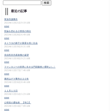
最近の記事
草加市議事件
2025年11月21日 9:19 AM
orner
世論を恐れる公明党の弱点
2025年11月20日 6:49 AM
orner
ネトウヨの面子が衰退を招く社会
2025年11月19日 8:31 AM
orner
非自民非共産政権の遠望
2025年11月18日 9:21 AM
orner
ファンタジーの世界に生きる門田隆将と櫻井よしこ
2025年11月17日 7:46 AM
orner
東村山デマ事件の３０年
2025年11月16日 8:46 AM
orner
１１月１５日
2025年11月15日 5:23 AM
orner
公明党の通知表 【辛口】
2025年11月14日 7:09 AM
orner