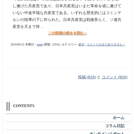
し遂げた共産党であり、日本共産党はいまだ革命を成し遂げて
いない中途半端な共産党である。いずれも歴史的にはコミンテ
ルンの指導の下に作られた。日本共産党は戦後長らく、ソ連共
産党を天まで持 ...
この投稿の続きを読む »
2019/06/13 木曜日 -
orner
(閲覧 :2314) | カテゴリー:
政治
|
コメントはまだありません »
投稿 (RSS)
と
コメント (RSS)
CONTENTS
ホーム
コラム日記
オンラインリポート