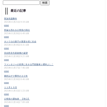
最近の記事
草加市議事件
2025年11月21日 9:19 AM
orner
世論を恐れる公明党の弱点
2025年11月20日 6:49 AM
orner
ネトウヨの面子が衰退を招く社会
2025年11月19日 8:31 AM
orner
非自民非共産政権の遠望
2025年11月18日 9:21 AM
orner
ファンタジーの世界に生きる門田隆将と櫻井よしこ
2025年11月17日 7:46 AM
orner
東村山デマ事件の３０年
2025年11月16日 8:46 AM
orner
１１月１５日
2025年11月15日 5:23 AM
orner
公明党の通知表 【辛口】
2025年11月14日 7:09 AM
orner