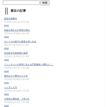
最近の記事
草加市議事件
2025年11月21日 9:19 AM
orner
世論を恐れる公明党の弱点
2025年11月20日 6:49 AM
orner
ネトウヨの面子が衰退を招く社会
2025年11月19日 8:31 AM
orner
非自民非共産政権の遠望
2025年11月18日 9:21 AM
orner
ファンタジーの世界に生きる門田隆将と櫻井よしこ
2025年11月17日 7:46 AM
orner
東村山デマ事件の３０年
2025年11月16日 8:46 AM
orner
１１月１５日
2025年11月15日 5:23 AM
orner
公明党の通知表 【辛口】
2025年11月14日 7:09 AM
orner