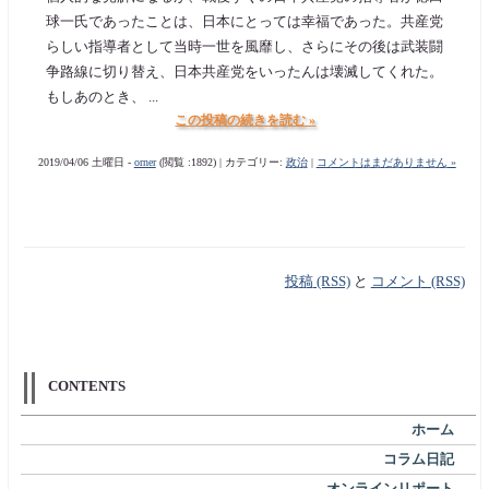
球一氏であったことは、日本にとっては幸福であった。共産党
らしい指導者として当時一世を風靡し、さらにその後は武装闘
争路線に切り替え、日本共産党をいったんは壊滅してくれた。
もしあのとき、 ...
この投稿の続きを読む »
2019/04/06 土曜日 -
orner
(閲覧 :1892) | カテゴリー:
政治
|
コメントはまだありません »
投稿 (RSS)
と
コメント (RSS)
CONTENTS
ホーム
コラム日記
オンラインリポート