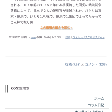
される。６７年前の１９５２年に本格実施した同党の武装闘争
路線によって、日本で２人の警察官が惨殺された。ひとりは東
京・練馬で、ひとりは札幌で。練馬では集団でよってたかって
こん棒で殴り倒 ...
この投稿の続きを読む »
2019/03/25 月曜日 -
orner
(閲覧 :2448) | カテゴリー:
政治
|
コメントはまだありません »
投稿 (RSS)
と
コメント (RSS)
CONTENTS
ホーム
コラム日記
オンラインリポート