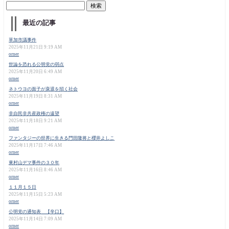
最近の記事
草加市議事件
2025年11月21日 9:19 AM
orner
世論を恐れる公明党の弱点
2025年11月20日 6:49 AM
orner
ネトウヨの面子が衰退を招く社会
2025年11月19日 8:31 AM
orner
非自民非共産政権の遠望
2025年11月18日 9:21 AM
orner
ファンタジーの世界に生きる門田隆将と櫻井よしこ
2025年11月17日 7:46 AM
orner
東村山デマ事件の３０年
2025年11月16日 8:46 AM
orner
１１月１５日
2025年11月15日 5:23 AM
orner
公明党の通知表 【辛口】
2025年11月14日 7:09 AM
orner