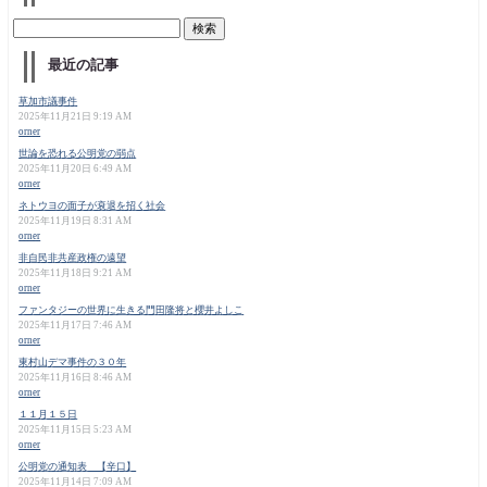
最近の記事
草加市議事件
2025年11月21日 9:19 AM
orner
世論を恐れる公明党の弱点
2025年11月20日 6:49 AM
orner
ネトウヨの面子が衰退を招く社会
2025年11月19日 8:31 AM
orner
非自民非共産政権の遠望
2025年11月18日 9:21 AM
orner
ファンタジーの世界に生きる門田隆将と櫻井よしこ
2025年11月17日 7:46 AM
orner
東村山デマ事件の３０年
2025年11月16日 8:46 AM
orner
１１月１５日
2025年11月15日 5:23 AM
orner
公明党の通知表 【辛口】
2025年11月14日 7:09 AM