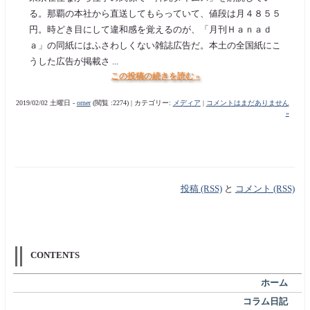
る。那覇の本社から直送してもらっていて、値段は月４８５５
円。時どき目にして違和感を覚えるのが、「月刊Ｈａｎａｄ
ａ」の同紙にはふさわしくない雑誌広告だ。本土の全国紙にこ
うした広告が掲載さ ...
この投稿の続きを読む »
2019/02/02 土曜日 -
orner
(閲覧 :2274) | カテゴリー:
メディア
|
コメントはまだありません
»
投稿 (RSS)
と
コメント (RSS)
CONTENTS
ホーム
コラム日記