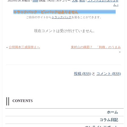
2023/01/26 木曜日 -
orner
(閲覧 :1425) | カテゴリー:
人権
,
教団
|
コメントはまだありませ
ん »
トラックバック・ピンバックはありません
ご自分のサイトから
トラックバック
を送ることができます。
現在コメントは受け付けていません。
«
公明岡本三成国替えへ
東村山の構図７ 「利権」のうまみ
»
投稿 (RSS)
と
コメント (RSS)
CONTENTS
ホーム
コラム日記