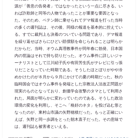
源が「善意の告発者」ではなかったという一点に尽きる。い
わば詐欺師と同等の人物であったことが重要な要因となっ
た。そのため、ペテン師に乗せられてデマ報道を打った当時
の多くの週刊誌は、その後、同様の報道を基本的に控えてい
る。すでに裁判上も決着のついている問題であり、デマ報道
を繰り返せばさらにひどい賠償額を命じられることは明らか
だからだ。当時、オウム真理教事件が同年春に勃発、日本国
内の世論はそれで持ち切りだった。オウム事件に詳しいジャ
ーナリストとして江川紹子氏や有田芳生氏がテレビに引っ張
りだことなっていた時期である。そうしたほとぼりがやや冷
めかけたのが８月から９月にかけての夏の時期だった。秋の
臨時国会ではオウム事件を発端とした宗教法人法改正問題が
現実のものとなっており、創価学会攻撃のタマとして利用さ
れた。局面が明らかに変わっていたのである。そうした政治
環境の変化を利用し、そこへ「格好のネタ」を投げ込む形と
なったのが、東村山市議の矢野穂積だった。もっと正確にい
えば、矢野と同一歩調をとった朝木直子だった。その意味で
は、週刊誌も被害者といえる。