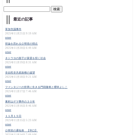
最近の記事
草加市議事件
2025年11月21日 9:19 AM
orner
世論を恐れる公明党の弱点
2025年11月20日 6:49 AM
orner
ネトウヨの面子が衰退を招く社会
2025年11月19日 8:31 AM
orner
非自民非共産政権の遠望
2025年11月18日 9:21 AM
orner
ファンタジーの世界に生きる門田隆将と櫻井よしこ
2025年11月17日 7:46 AM
orner
東村山デマ事件の３０年
2025年11月16日 8:46 AM
orner
１１月１５日
2025年11月15日 5:23 AM
orner
公明党の通知表 【辛口】
2025年11月14日 7:09 AM