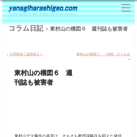
コラム日記
> 東村山の構図６ 週刊誌も被害者
«
公明岡本三成国替えへ
東村山の構図７ 「利権」のうまみ
»
東村山の構図６ 週
刊誌も被害者
東村山デマ事件の本質は、そもそも教団謀略説を唱えた発信