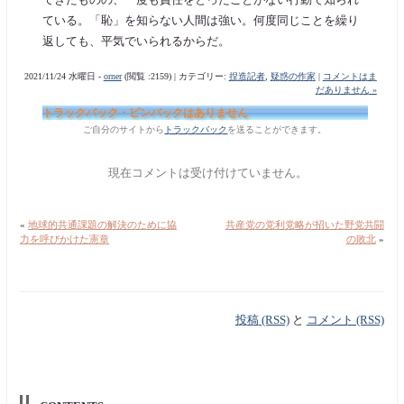
ている。「恥」を知らない人間は強い。何度同じことを繰り
返しても、平気でいられるからだ。
2021/11/24 水曜日 -
orner
(閲覧 :2159) | カテゴリー:
捏造記者
,
疑惑の作家
|
コメントはま
だありません »
トラックバック・ピンバックはありません
ご自分のサイトから
トラックバック
を送ることができます。
現在コメントは受け付けていません。
«
地球的共通課題の解決のために協
共産党の党利党略が招いた野党共闘
力を呼びかけた憲章
の敗北
»
投稿 (RSS)
と
コメント (RSS)