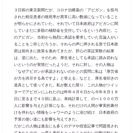
３日前の東京新聞だが、コロナ治療薬の「アビガン」を投与
された軽症患者の致死率が異常に高い数値になっていること
が明らかにされていた。それでいて日本政府はアビガンに関
していまだに多額の補助金を交付しているという内容だ。こ
のアビガン、当初から熱烈に承認を要求していた言論人がい
ることをご存じだろうか。それらの声に押される形で日本政
府は前向きに政策を進めてきたが、肝心の実証実験の結果
は、逆に出た。そのため、厚生省としても承認に踏み切れな
いというのが実情だったようだ。それに対し、その人物は
「なぜアビガンが承認されないのかとの質問に私は『厚労省
が力を誇示する為ですよ』と答える」などと、厚生省叩きの
道具として使ってきた。私が数えた限り、この人物がツイッ
ターでアビガンにふれたのは昨年４月６日から今年８月１８
日に至るまで４０回に及ぶ。単純計算して、のべ１０００万
人に影響を与えた計算になる。それだけの人間が事実的裏付
けを伴わない情報をシャワーのように浴び続け、日本政府の
予算の使い道にも影響を与えてきた。
だがこの人物は過去にも多くのデマや捏造記事で問題視され
てきたものの、一度も責任をとったことがない行動で知られ