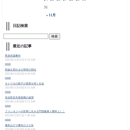
31
« 11月
日記検索
最近の記事
草加市議事件
2025年11月21日 9:19 AM
orner
世論を恐れる公明党の弱点
2025年11月20日 6:49 AM
orner
ネトウヨの面子が衰退を招く社会
2025年11月19日 8:31 AM
orner
非自民非共産政権の遠望
2025年11月18日 9:21 AM
orner
ファンタジーの世界に生きる門田隆将と櫻井よしこ
2025年11月17日 7:46 AM
orner
東村山デマ事件の３０年
2025年11月16日 8:46 AM