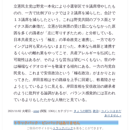
立憲民主党は野党一本化により小選挙区で９議席増やしたも
のの、一方で比例ブロックでは２２議席を減らした。合計で
１３議席を減らしたという。これは野党共闘のプラス面とマ
イナス面の象徴だ。立憲が比例票の受け皿にならなかった原
因を多くの識者が「左に寄りすぎたため」と分析している。
日本共産党という「極左」の革命政党と連携し、一方で右ウ
イングは何も変わらないままだった。本来なら維新と連携す
るくらいの離れ業をやってこそ、共産アレルギーを払拭した
可能性はあるが、そのような芸当は望むべくもない。世の中
は極端なイデオロギーを敬遠する傾向にある。一方の与党自
民党も、これまで安倍政治という「極右政治」がまかりとお
ってきた。岸田首相はその路線を上手に回避し、軟着陸させ
ようとしているように見える。岸田首相を安倍政治の継承者
のように批判する論調があるが、バランス感覚的には言われ
ているよりもしたたかな人物だと見ている。
2021/11/02 火曜日 -
orner
(閲覧 :1361) | カテゴリー:
きょうの朝刊
,
政治
|
コメントはまだ
ありません »
トラックバック・ピンバックはありません
ご自分のサイトから
トラックバック
を送ることができます。