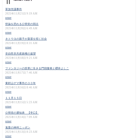
草加市議事件
2025年11月21日 9:19 AM
orner
世論を恐れる公明党の弱点
2025年11月20日 6:49 AM
orner
ネトウヨの面子が衰退を招く社会
2025年11月19日 8:31 AM
orner
非自民非共産政権の遠望
2025年11月18日 9:21 AM
orner
ファンタジーの世界に生きる門田隆将と櫻井よしこ
2025年11月17日 7:46 AM
orner
東村山デマ事件の３０年
2025年11月16日 8:46 AM
orner
１１月１５日
2025年11月15日 5:23 AM
orner
公明党の通知表 【辛口】
2025年11月14日 7:09 AM
orner
鬼畜の神州ニッポン
2025年11月13日 8:23 AM
orner