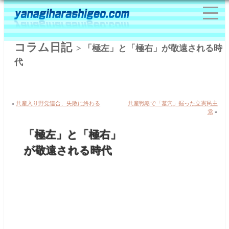
コラム日記
> 「極左」と「極右」が敬遠される時
代
«
共産入り野党連合、失敗に終わる
共産戦略で「墓穴」掘った立憲民主
党
»
「極左」と「極右」
が敬遠される時代