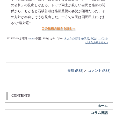
の公算」の見出しがある。トップ同士が親しい自民と維新の関
係から、もともと石破首相は維新重視の姿勢が顕著だった。そ
の方針が奏功しそうな見出しだ。一方で自民は国民民主にはま
るで“塩対応” ...
この投稿の続きを読む »
2025/02/19 水曜日 -
orner
(閲覧 :852) | カテゴリー:
きょうの朝刊
,
公明党
,
政治
|
コメント
はまだありません »
投稿 (RSS)
と
コメント (RSS)
CONTENTS
ホーム
コラム日記