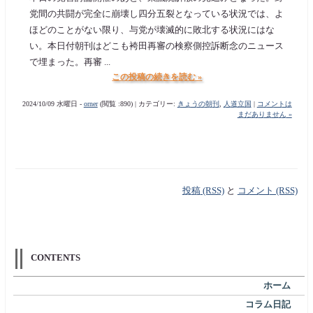
党間の共闘が完全に崩壊し四分五裂となっている状況では、よ
ほどのことがない限り、与党が壊滅的に敗北する状況にはな
い。本日付朝刊はどこも袴田再審の検察側控訴断念のニュース
で埋まった。再審 ...
この投稿の続きを読む »
2024/10/09 水曜日 -
orner
(閲覧 :890) | カテゴリー:
きょうの朝刊
,
人道立国
|
コメントは
まだありません »
投稿 (RSS)
と
コメント (RSS)
CONTENTS
ホーム
コラム日記