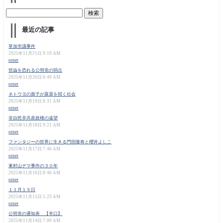
最近の記事
草加市議事件
2025年11月21日 9:19 AM
orner
世論を恐れる公明党の弱点
2025年11月20日 6:49 AM
orner
ネトウヨの面子が衰退を招く社会
2025年11月19日 8:31 AM
orner
非自民非共産政権の遠望
2025年11月18日 9:21 AM
orner
ファンタジーの世界に生きる門田隆将と櫻井よしこ
2025年11月17日 7:46 AM
orner
東村山デマ事件の３０年
2025年11月16日 8:46 AM
orner
１１月１５日
2025年11月15日 5:23 AM
orner
公明党の通知表 【辛口】
2025年11月14日 7:09 AM