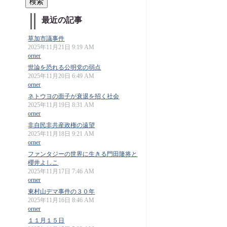
最近の記事
草加市議事件
2025年11月21日 9:19 AM
orner
世論を恐れる公明党の弱点
2025年11月20日 6:49 AM
orner
ネトウヨの面子が衰退を招く社会
2025年11月19日 8:31 AM
orner
非自民非共産政権の遠望
2025年11月18日 9:21 AM
orner
ファンタジーの世界に生きる門田隆将と
櫻井よしこ
2025年11月17日 7:46 AM
orner
東村山デマ事件の３０年
2025年11月16日 8:46 AM
orner
１１月１５日