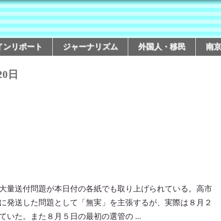
インリポート
ジャーナリズム
外国人・移民
南
20日
大量送付問題が本日付の各紙でも取り上げられている。高市
に発送した問題として「無実」を主張するが、実際は８月２
いた。また８月５日の最初の選管の ...