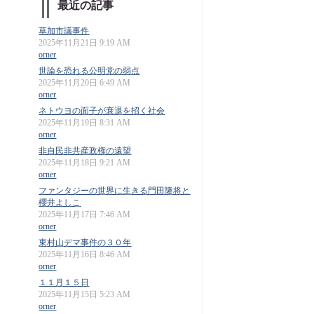
最近の記事
草加市議事件
2025年11月21日 9:19 AM
orner
世論を恐れる公明党の弱点
2025年11月20日 6:49 AM
orner
ネトウヨの面子が衰退を招く社会
2025年11月19日 8:31 AM
orner
非自民非共産政権の遠望
2025年11月18日 9:21 AM
orner
ファンタジーの世界に生きる門田隆将と
櫻井よしこ
2025年11月17日 7:46 AM
orner
東村山デマ事件の３０年
2025年11月16日 8:46 AM
orner
１１月１５日
2025年11月15日 5:23 AM
orner