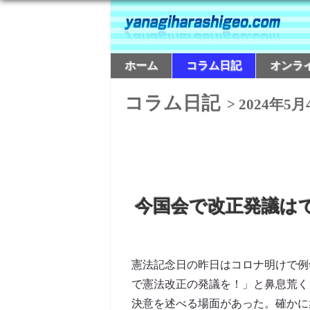
ホーム
コラム日記
オンラ
コラム日記
> 2024年5月
今国会で改正発議は
憲法記念日の昨日はコロナ明けで例
で憲法改正の発議を！」と鼻息荒く
決意を述べる場面があった。確かに衆