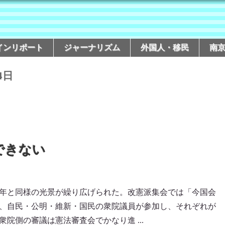
インリポート
ジャーナリズム
外国人・移民
南
4日
できない
年と同様の光景が繰り広げられた。改憲派集会では「今国会
、自民・公明・維新・国民の衆院議員が参加し、それぞれが
院側の審議は憲法審査会でかなり進 ...