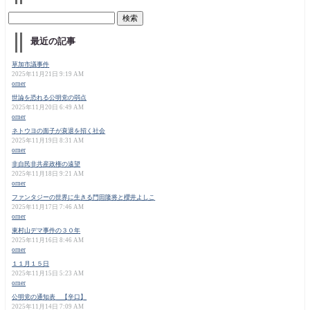
最近の記事
草加市議事件
2025年11月21日 9:19 AM
orner
世論を恐れる公明党の弱点
2025年11月20日 6:49 AM
orner
ネトウヨの面子が衰退を招く社会
2025年11月19日 8:31 AM
orner
非自民非共産政権の遠望
2025年11月18日 9:21 AM
orner
ファンタジーの世界に生きる門田隆将と櫻井よしこ
2025年11月17日 7:46 AM
orner
東村山デマ事件の３０年
2025年11月16日 8:46 AM
orner
１１月１５日
2025年11月15日 5:23 AM
orner
公明党の通知表 【辛口】
2025年11月14日 7:09 AM