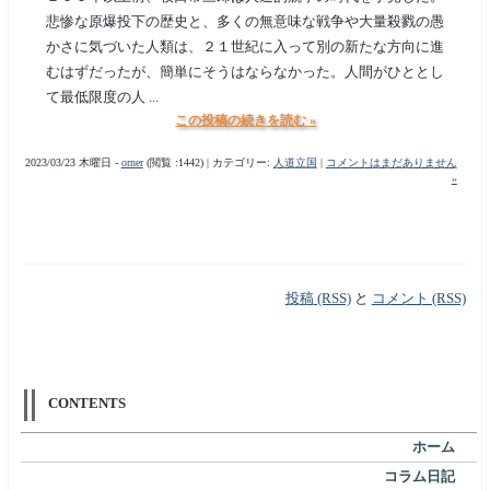
悲惨な原爆投下の歴史と、多くの無意味な戦争や大量殺戮の愚
かさに気づいた人類は、２１世紀に入って別の新たな方向に進
むはずだったが、簡単にそうはならなかった。人間がひととし
て最低限度の人 ...
この投稿の続きを読む »
2023/03/23 木曜日 -
orner
(閲覧 :1442) | カテゴリー:
人道立国
|
コメントはまだありません
»
投稿 (RSS)
と
コメント (RSS)
CONTENTS
ホーム
コラム日記