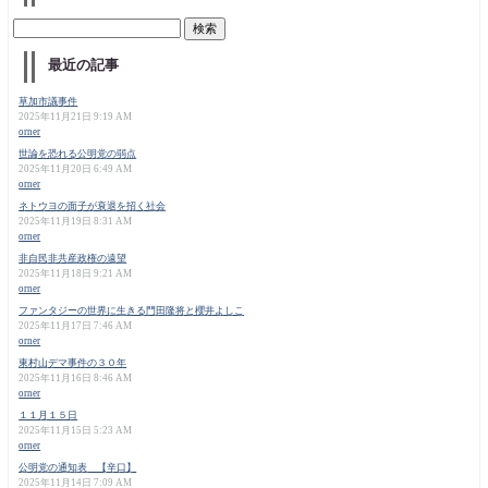
最近の記事
草加市議事件
2025年11月21日 9:19 AM
orner
世論を恐れる公明党の弱点
2025年11月20日 6:49 AM
orner
ネトウヨの面子が衰退を招く社会
2025年11月19日 8:31 AM
orner
非自民非共産政権の遠望
2025年11月18日 9:21 AM
orner
ファンタジーの世界に生きる門田隆将と櫻井よしこ
2025年11月17日 7:46 AM
orner
東村山デマ事件の３０年
2025年11月16日 8:46 AM
orner
１１月１５日
2025年11月15日 5:23 AM
orner
公明党の通知表 【辛口】
2025年11月14日 7:09 AM