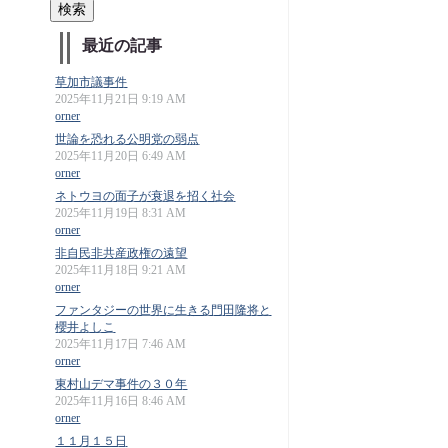
最近の記事
草加市議事件
2025年11月21日 9:19 AM
orner
世論を恐れる公明党の弱点
2025年11月20日 6:49 AM
orner
ネトウヨの面子が衰退を招く社会
2025年11月19日 8:31 AM
orner
非自民非共産政権の遠望
2025年11月18日 9:21 AM
orner
ファンタジーの世界に生きる門田隆将と
櫻井よしこ
2025年11月17日 7:46 AM
orner
東村山デマ事件の３０年
2025年11月16日 8:46 AM
orner
１１月１５日