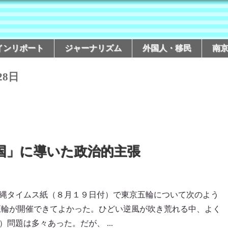
インリポート
ジャーナリズム
外国人・移民
南
28日
国」に導いた政治的主張
縄タイムス紙（８月１９日付）で東京五輪について次のよう
五輪が開催できてよかった。ひどい逆風が吹き荒れる中、よく
問題は多々あった。だが、 ...